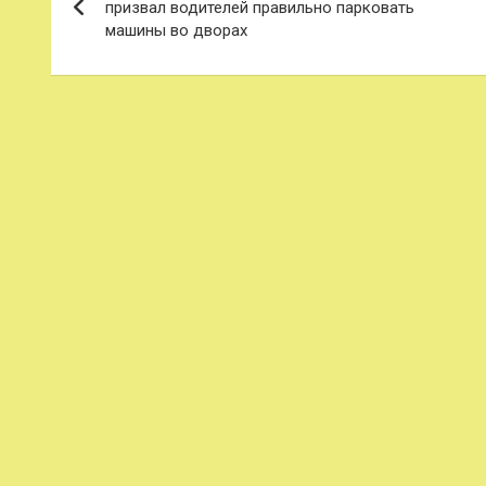
по
призвал водителей правильно парковать
машины во дворах
записям