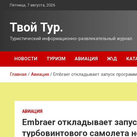
Перейти
Пятница, 7 августа, 2026
к
содержимому
Твой Тур.
Туристический информационно-развлекательный журнал.
НОВОСТИ
ТУРИЗМ
АВИАЦИЯ
Ж\Д
КАТ
Главная
Авиация
Embraer откладывает запуск программ
АВИАЦИЯ
Embraer откладывает запу
турбовинтового самолета н