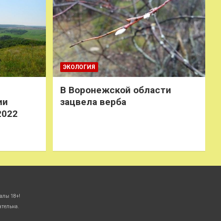
ЭКОЛОГИЯ
В Воронежской области
ии
зацвела верба
2022
алы 18+!
ательна.