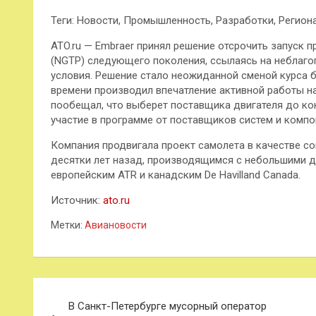
Теги: Новости, Промышленность, Разработки, Регион
ATO.ru — Embraer принял решение отсрочить запуск 
(NGTP) следующего поколения, ссылаясь на неблаго
условия. Решение стало неожиданной сменой курса 
времени производил впечатление активной работы на
пообещал, что выберет поставщика двигателя до кон
участие в программе от поставщиков систем и компо
Компания продвигала проект самолета в качестве с
десятки лет назад, производящимся с небольшими 
европейским ATR и канадским De Havilland Canada.
Источник:
ato.ru
Метки:
Авиановости
Навигация
В Санкт-Петербурге мусорный оператор