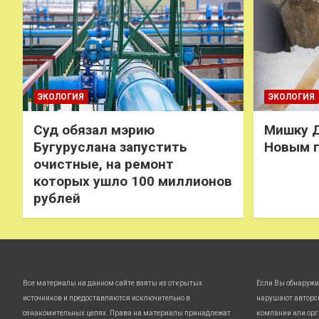
ЭКОЛОГИЯ
ЭКОЛОГИЯ
Суд обязал мэрию
Мишку Д
Бугуруслана запустить
Новым 
очистные, на ремонт
которых ушло 100 миллионов
рублей
Все материалы на данном сайте взяты из открытых
Если Вы обнаружи
источников и предоставляются исключительно в
нарушают авторс
ознакомительных целях. Права на материалы принадлежат
компании или орг