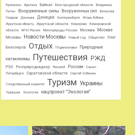
Байкал
Белгородской области
Кулемзин
Арктика
Владимир
Вооруженные силы
Вооруженных сил
Путин
Вячеслав
Донецке
Гладков
Донецка
Екатеринбурге
Игорь Кобзев
Иркутской области
Иркутская область
Кемерово
Кемеровской
Москве
Москва
области
МЧС России
Минприроды России
Новости Москвы
Москвы
Олег
Общество
Новый год
Отдых
Природные
Белозеров
Подмосковье
Путешествия
РЖД
катаклизмы
России
РЭО
Росприроднадзор
Санкт-
Россией
Саратовской области
Петербурге
Сергей Собянин
Туризм
Украины
Следственный комитет
нацпроект "Экология"
Чувашии
Экология