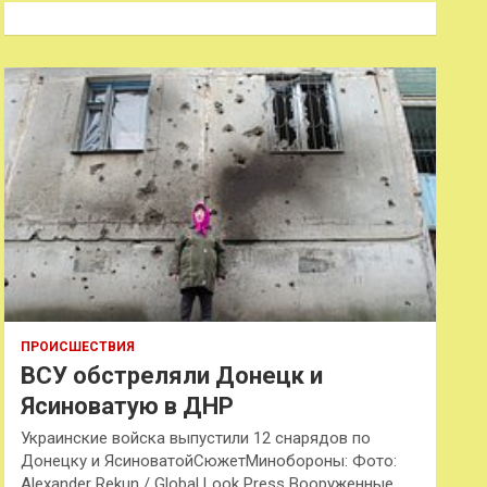
к
ПРОИСШЕСТВИЯ
ВСУ обстреляли Донецк и
Ясиноватую в ДНР
Украинские войска выпустили 12 снарядов по
Донецку и ЯсиноватойСюжетМинобороны: Фото:
Alexander Rekun / Global Look Press Вооруженные