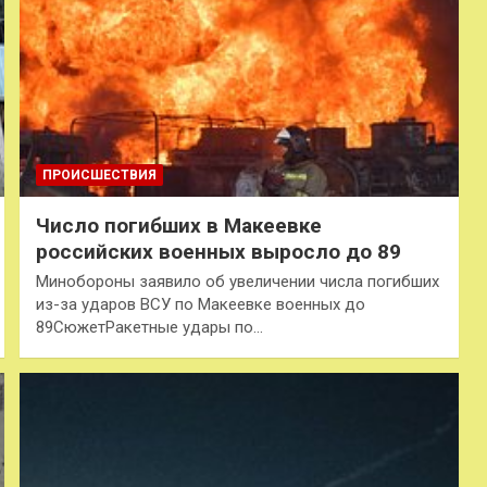
ПРОИСШЕСТВИЯ
Число погибших в Макеевке
российских военных выросло до 89
Минобороны заявило об увеличении числа погибших
из-за ударов ВСУ по Макеевке военных до
89СюжетРакетные удары по…