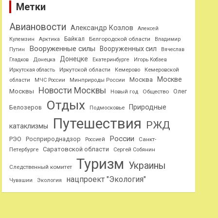
Метки
Авиановости
Александр Козлов
Алексей
Байкал
Белгородской области
Кулемзин
Арктика
Владимир
Вооруженные силы
Вооруженных сил
Путин
Вячеслав
Донецке
Гладков
Донецка
Екатеринбурге
Игорь Кобзев
Иркутской области
Иркутская область
Кемерово
Кемеровской
Москве
Москва
области
МЧС России
Минприроды России
Новости Москвы
Москвы
Олег
Общество
Новый год
Отдых
Природные
Белозеров
Подмосковье
Путешествия
РЖД
катаклизмы
России
РЭО
Росприроднадзор
Санкт-
Россией
Саратовской области
Петербурге
Сергей Собянин
Туризм
Украины
Следственный комитет
нацпроект "Экология"
Чувашии
Экология