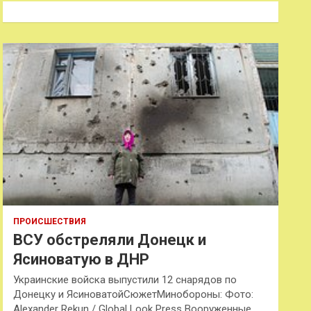
к
ПРОИСШЕСТВИЯ
ВСУ обстреляли Донецк и
Ясиноватую в ДНР
Украинские войска выпустили 12 снарядов по
Донецку и ЯсиноватойСюжетМинобороны: Фото:
Alexander Rekun / Global Look Press Вооруженные