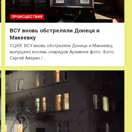
ПРОИСШЕСТВИЯ
ВСУ вновь обстреляли Донецк и
Макеевку
СЦКК: ВСУ вновь обстреляли Донецк и Макеевку,
выпущено восемь снарядов Архивное фото. Фото:
Сергей Аверин /…