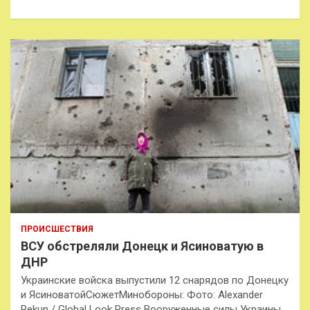
к
ПРОИСШЕСТВИЯ
ВСУ обстреляли Донецк и Ясиноватую в
ДНР
Украинские войска выпустили 12 снарядов по Донецку
и ЯсиноватойСюжетМинобороны: Фото: Alexander
Rekun / Global Look Press Вооруженные силы Украины