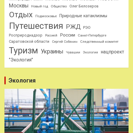
Москвы
Олег Белозеров
Общество
Новый год
Отдых
Природные катаклизмы
Подмосковье
Путешествия
РЖД
РЭО
России
Росприроднадзор
Санкт-Петербурге
Россией
Саратовской области
Следственный комитет
Сергей Собянин
Туризм
Украины
нацпроект
Чувашии
Экология
"Экология"
Экология