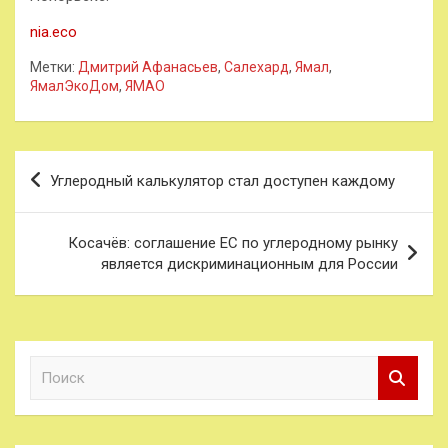
nia.eco
Метки:
Дмитрий Афанасьев
,
Салехард
,
Ямал
,
ЯмалЭкоДом
,
ЯМАО
Навигация
Углеродный калькулятор стал доступен каждому
по
записям
Косачёв: соглашение ЕС по углеродному рынку
является дискриминационным для России
П
о
и
с