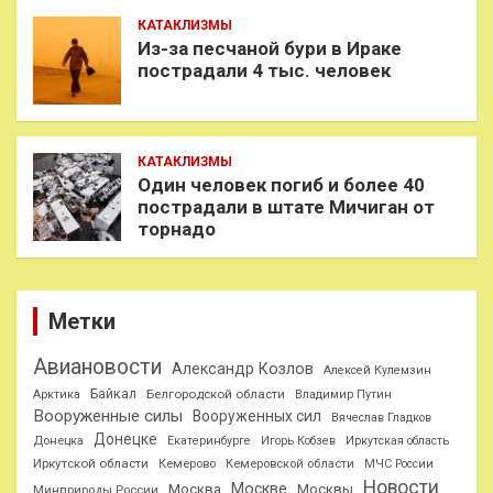
КАТАКЛИЗМЫ
Из-за песчаной бури в Ираке
пострадали 4 тыс. человек
КАТАКЛИЗМЫ
Один человек погиб и более 40
пострадали в штате Мичиган от
торнадо
Метки
Авиановости
Александр Козлов
Алексей Кулемзин
Байкал
Белгородской области
Арктика
Владимир Путин
Вооруженные силы
Вооруженных сил
Вячеслав Гладков
Донецке
Донецка
Екатеринбурге
Игорь Кобзев
Иркутская область
Иркутской области
Кемерово
Кемеровской области
МЧС России
Новости
Москве
Москва
Москвы
Минприроды России