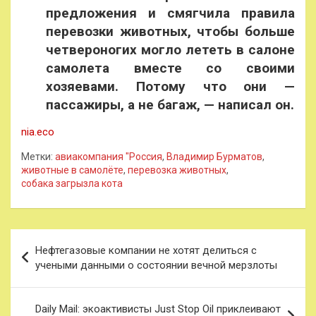
предложения и смягчила правила
перевозки животных, чтобы больше
четвероногих могло лететь в салоне
самолета вместе со своими
хозяевами. Потому что они —
пассажиры, а не багаж, — написал он.
nia.eco
Метки:
авиакомпания "Россия
,
Владимир Бурматов
,
животные в самолёте
,
перевозка животных
,
собака загрызла кота
Навигация
Нефтегазовые компании не хотят делиться с
по
учеными данными о состоянии вечной мерзлоты
записям
Daily Mail: экоактивисты Just Stop Oil приклеивают