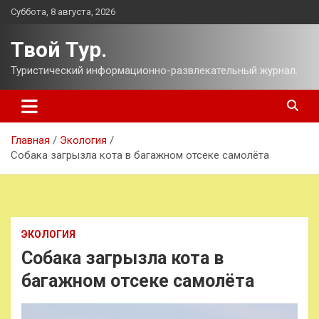
Перейти
Суббота, 8 августа, 2026
к
содержимому
Твой Тур.
Туристический информационно-развлекательный журнал.
Главная
Экология
Собака загрызла кота в багажном отсеке самолёта
ЭКОЛОГИЯ
Собака загрызла кота в
багажном отсеке самолёта