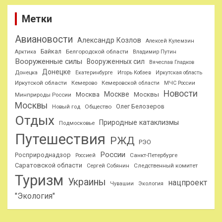
Метки
Авиановости
Александр Козлов
Алексей Кулемзин
Байкал
Белгородской области
Арктика
Владимир Путин
Вооруженные силы
Вооруженных сил
Вячеслав Гладков
Донецке
Донецка
Екатеринбурге
Игорь Кобзев
Иркутская область
Иркутской области
Кемерово
Кемеровской области
МЧС России
Новости
Москве
Москва
Москвы
Минприроды России
Москвы
Олег Белозеров
Общество
Новый год
Отдых
Природные катаклизмы
Подмосковье
Путешествия
РЖД
РЭО
России
Росприроднадзор
Санкт-Петербурге
Россией
Саратовской области
Следственный комитет
Сергей Собянин
Туризм
Украины
нацпроект
Чувашии
Экология
"Экология"