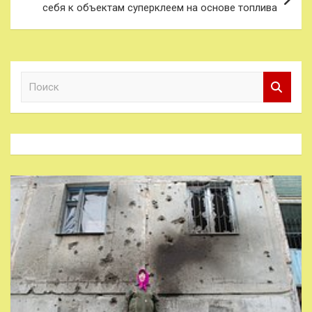
себя к объектам суперклеем на основе топлива
П
о
и
с
к