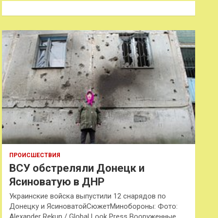
к
ПРОИСШЕСТВИЯ
ВСУ обстреляли Донецк и
Ясиноватую в ДНР
Украинские войска выпустили 12 снарядов по
Донецку и ЯсиноватойСюжетМинобороны: Фото:
Alexander Rekun / Global Look Press Вооруженные