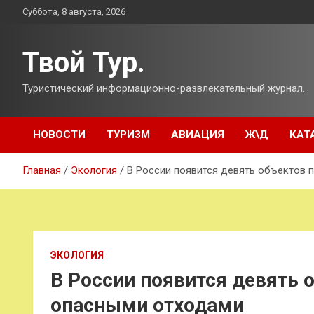
Перейти
Суббота, 8 августа, 2026
к
содержимому
Твой Тур.
Туристический информационно-развлекательный журнал.
НОВОСТИ
ТУРИЗМ
АВИАЦИЯ
Ж\Д
КАТ
Главная
Экология
В России появится девять объектов
ЭКОЛОГИЯ
В России появится девять 
опасными отходами