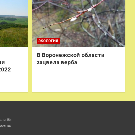
ЭКОЛОГИЯ
В Воронежской области
ии
зацвела верба
2022
алы 18+!
ательна.