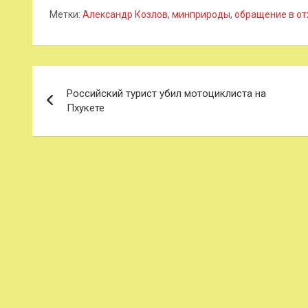
Метки:
Александр Козлов
,
минприроды
,
обращение в о
Навигация
Российский турист убил мотоциклиста на
по
Пхукете
записям