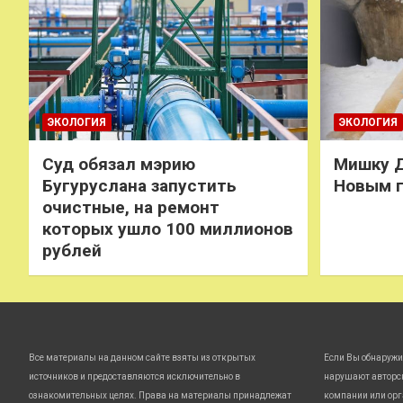
ЭКОЛОГИЯ
ЭКОЛОГИЯ
Суд обязал мэрию
Мишку Д
Бугуруслана запустить
Новым 
очистные, на ремонт
которых ушло 100 миллионов
рублей
Все материалы на данном сайте взяты из открытых
Если Вы обнаружи
источников и предоставляются исключительно в
нарушают авторс
ознакомительных целях. Права на материалы принадлежат
компании или орг