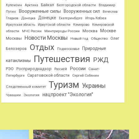
Байкал
Белгородской области
Кулемзин
Арктика
Владимир
Вооруженные силы
Вооруженных сил
Путин
Вячеслав
Донецке
Гладков
Донецка
Екатеринбурге
Игорь Кобзев
Иркутской области
Иркутская область
Кемерово
Кемеровской
Москве
Москва
области
МЧС России
Минприроды России
Новости Москвы
Москвы
Олег
Общество
Новый год
Отдых
Природные
Белозеров
Подмосковье
Путешествия
РЖД
катаклизмы
России
РЭО
Росприроднадзор
Санкт-
Россией
Саратовской области
Петербурге
Сергей Собянин
Туризм
Украины
Следственный комитет
нацпроект "Экология"
Чувашии
Экология