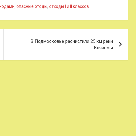
тходами
,
опасные отоды
,
отходы I и II классов
В Подмосковье расчистили 25 км реки
Клязьмы