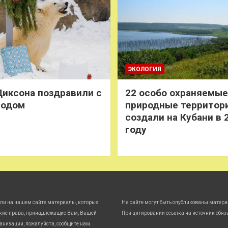
ЭКОЛОГИЯ
иксона поздравили с
22 особо охраняемые
годом
природные территор
создали на Кубани в 
году
ли на нашем сайте материалы, которые
На сайте могут быть опубликованы матери
кие права, принадлежащие Вам, Вашей
При цитировании ссылка на источник обяз
анизации, пожалуйста, сообщите нам.