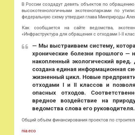
В России создадут девять объектов по обращению с 
высокотехнологичными экотехнопарками по утил
федеральную схему утвердил глава Минприроды Але
Как сообщается на сайте ведомства, экотехн
«Инфраструктура для обращения с отходами I-II кла
— Мы выстраиваем систему, котора
хронические болезни прошлого — 
накопленный экологический вред.
создана единая информационная си
жизненный цикл. Новые предприяти
отходами I и II классов и позво
опасных отходов. Соответствен
вредное воздействие на природ
ведомства слова его руководителя.
Общий объём финансирования проектов по строитель
nia.eco