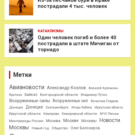
Из-за песчаной бури в Ираке
пострадали 4 тыс. человек
КАТАКЛИЗМЫ
Один человек погиб и более 40
пострадали в штате Мичиган от
торнадо
Метки
Авиановости
Александр Козлов
Алексей Кулемзин
Байкал
Белгородской области
Арктика
Владимир Путин
Вооруженные силы
Вооруженных сил
Вячеслав Гладков
Донецке
Донецка
Екатеринбурге
Игорь Кобзев
Иркутская область
Иркутской области
Кемерово
Кемеровской области
МЧС России
Новости
Москве
Москва
Москвы
Минприроды России
Москвы
Олег Белозеров
Общество
Новый год