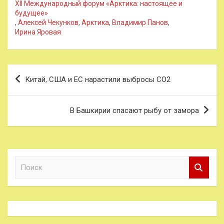
XII Международный форум «Арктика: настоящее и
будущее»
,
Алексей Чекунков
,
Арктика
,
Владимир Панов
,
Ирина Яровая
Навигация
Китай, США и ЕС нарастили выбросы СО2
по
записям
В Башкирии спасают рыбу от замора
П
о
и
с
к