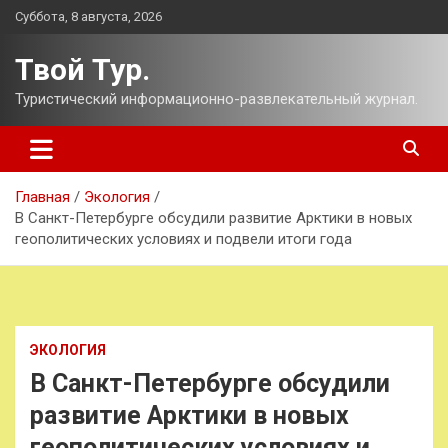
Перейти
Суббота, 8 августа, 2026
к
содержимому
Твой Тур.
Туристический информационно-развлекательный журнал.
Главная
Экология
В Санкт-Петербурге обсудили развитие Арктики в новых
геополитических условиях и подвели итоги года
ЭКОЛОГИЯ
В Санкт-Петербурге обсудили
развитие Арктики в новых
геополитических условиях и