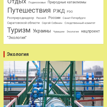
Отдых
Природные катаклизмы
Подмосковье
Путешествия
РЖД
РЭО
России
Росприроднадзор
Санкт-Петербурге
Россией
Саратовской области
Следственный комитет
Сергей Собянин
Туризм
Украины
нацпроект
Чувашии
Экология
"Экология"
Экология