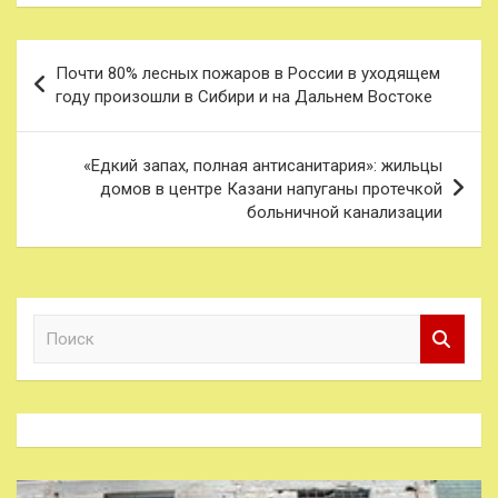
Навигация
Почти 80% лесных пожаров в России в уходящем
по
году произошли в Сибири и на Дальнем Востоке
записям
«Едкий запах, полная антисанитария»: жильцы
домов в центре Казани напуганы протечкой
больничной канализации
П
о
и
с
к