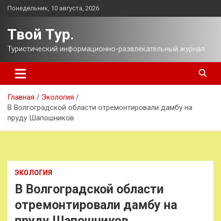
Перейти
Понедельник, 10 августа, 2026
к
содержимому
Твой Тур.
Туристический информационно-развлекательный журнал.
Главная
Экология
В Волгоградской области отремонтировали дамбу на
пруду Шапошников
ЭКОЛОГИЯ
В Волгоградской области
отремонтировали дамбу на
пруду Шапошников