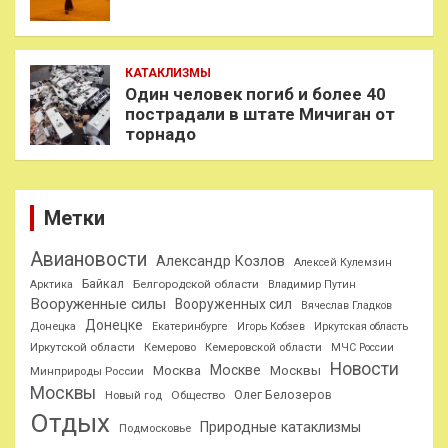
КАТАКЛИЗМЫ
Один человек погиб и более 40
пострадали в штате Мичиган от
торнадо
Метки
Авиановости
Александр Козлов
Алексей Кулемзин
Байкал
Белгородской области
Арктика
Владимир Путин
Вооруженные силы
Вооруженных сил
Вячеслав Гладков
Донецке
Донецка
Екатеринбурге
Игорь Кобзев
Иркутская область
Иркутской области
Кемерово
Кемеровской области
МЧС России
Новости
Москве
Москва
Москвы
Минприроды России
Москвы
Олег Белозеров
Общество
Новый год
Отдых
Природные катаклизмы
Подмосковье