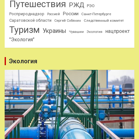
Путешествия
РЖД
РЭО
России
Росприроднадзор
Санкт-Петербурге
Россией
Саратовской области
Следственный комитет
Сергей Собянин
Туризм
Украины
нацпроект
Чувашии
Экология
"Экология"
Экология