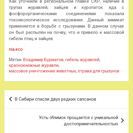
Как уточнили в региональном главке СКР, наличие в
трупах журавлей, зайцев и куропаток яда с
фосфорорганическими соединениями показала
токсикологическое исследование. Данный химикат
применяется в борьбе с грызунами. В данном случае
он был распылён на почву, что и привело к массовой
гибели птиц и зайцев.
nia.eco
Метки:
Владимир Бурматов
,
гибель журавлей
,
краснокнижные журавли
,
массовое уничтожение животных
,
отрава для грызунов
Навигация
В Сибири спасли двух редких сапсанов
по
записям
Усть-Илимск прощается с уникальной
достопримечательностью