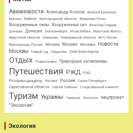
Авиановости
Александр Козлов
Алексей Кулемзин
Байкал
Белгородской области
Арктика
Владимир Путин
Вооруженные силы
Вооруженных сил
Вячеслав Гладков
Донецке
Донецка
Екатеринбурге
Игорь Кобзев
Иркутская область
Иркутской области
Кемерово
Кемеровской области
МЧС России
Новости
Москве
Москва
Москвы
Минприроды России
Москвы
Олег Белозеров
Общество
Новый год
Отдых
Природные катаклизмы
Подмосковье
Путешествия
РЖД
РЭО
России
Росприроднадзор
Санкт-Петербурге
Россией
Саратовской области
Следственный комитет
Сергей Собянин
Туризм
Украины
нацпроект
Чувашии
Экология
"Экология"
Экология