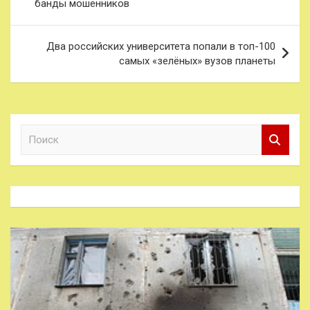
банды мошенников
записям
Два российских университета попали в топ-100
самых «зелёных» вузов планеты
П
о
и
с
к