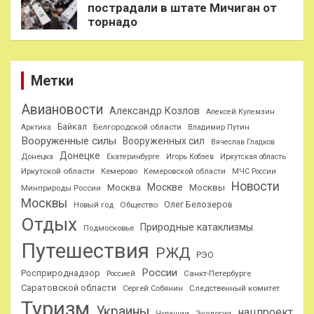
пострадали в штате Мичиган от
торнадо
Метки
Авиановости
Александр Козлов
Алексей Кулемзин
Байкал
Белгородской области
Арктика
Владимир Путин
Вооруженные силы
Вооруженных сил
Вячеслав Гладков
Донецке
Донецка
Екатеринбурге
Игорь Кобзев
Иркутская область
Иркутской области
Кемерово
Кемеровской области
МЧС России
Новости
Москве
Москва
Москвы
Минприроды России
Москвы
Олег Белозеров
Общество
Новый год
Отдых
Природные катаклизмы
Подмосковье
Путешествия
РЖД
РЭО
России
Росприроднадзор
Санкт-Петербурге
Россией
Саратовской области
Следственный комитет
Сергей Собянин
Туризм
Украины
нацпроект
Чувашии
Экология