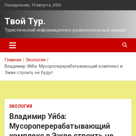
Перейти
Понедельник, 10 августа, 2026
к
содержимому
Твой Тур.
Туристический информационно-развлекательный журнал.
Главная
Экология
Владимир Уйба: Мусороперерабатывающий комплекс в
Эжве строить не будут
ЭКОЛОГИЯ
Владимир Уйба:
Мусороперерабатывающий
комплекс в Эжве строить не