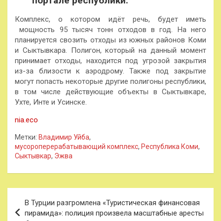
портале республики.
Комплекс, о котором идёт речь, будет иметь
мощность 95 тысяч тонн отходов в год. На него
планируется свозить отходы из южных районов Коми
и Сыктывкара. Полигон, который на данный момент
принимает отходы, находится под угрозой закрытия
из-за близости к аэродрому. Также под закрытие
могут попасть некоторые другие полигоны республики,
в том числе действующие объекты в Сыктывкаре,
Ухте, Инте и Усинске.
nia.eco
Метки:
Владимир Уйба
,
мусороперерабатывающий комплекс
,
Республика Коми
,
Сыктывкар
,
Эжва
Навигация
В Турции разгромлена «Туристическая финансовая
по
пирамида»: полиция произвела масштабные аресты