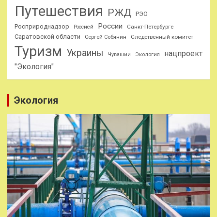
Путешествия
РЖД
РЭО
России
Росприроднадзор
Санкт-Петербурге
Россией
Саратовской области
Следственный комитет
Сергей Собянин
Туризм
Украины
нацпроект
Чувашии
Экология
"Экология"
Экология