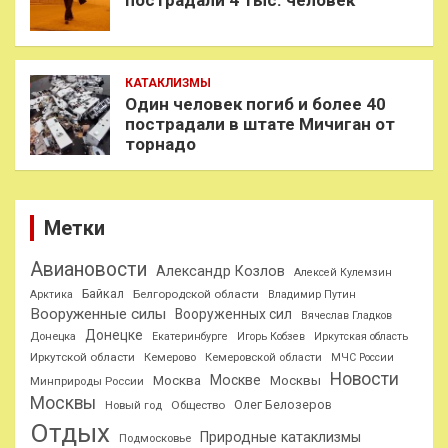
пострадали 4 тыс. человек
КАТАКЛИЗМЫ
Один человек погиб и более 40
пострадали в штате Мичиган от
торнадо
Метки
Авиановости
Александр Козлов
Алексей Кулемзин
Байкал
Белгородской области
Арктика
Владимир Путин
Вооруженные силы
Вооруженных сил
Вячеслав Гладков
Донецке
Донецка
Екатеринбурге
Игорь Кобзев
Иркутская область
Иркутской области
Кемерово
Кемеровской области
МЧС России
Новости
Москве
Москва
Москвы
Минприроды России
Москвы
Олег Белозеров
Общество
Новый год
Отдых
Природные катаклизмы
Подмосковье