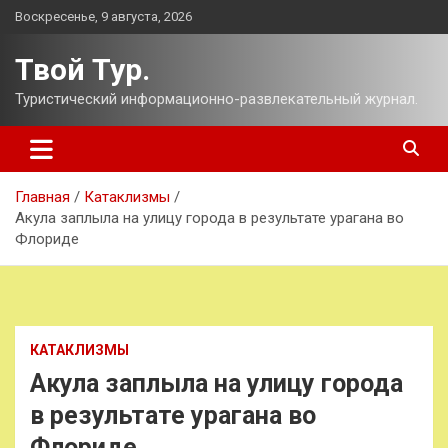
Перейти
Воскресенье, 9 августа, 2026
к
содержимому
Твой Тур.
Туристический информационно-развлекательный журнал.
Главная
Катаклизмы
Акула заплыла на улицу города в результате урагана во
Флориде
КАТАКЛИЗМЫ
Акула заплыла на улицу города
в результате урагана во
Флориде