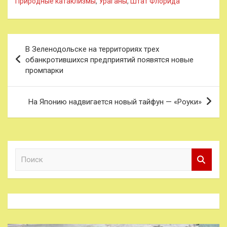
Природные катаклизмы
,
Ураганы
,
Штат Флорида
Навигация
В Зеленодольске на территориях трех
по
обанкротившихся предприятий появятся новые
промпарки
записям
На Японию надвигается новый тайфун — «Роуки»
П
о
и
с
к