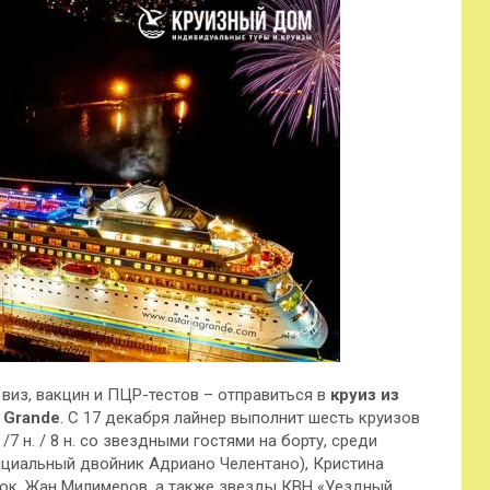
 виз, вакцин и ПЦР-тестов – отправиться в
круиз из
a Grande
. С 17 декабря лайнер выполнит шесть круизов
7 н. / 8 н. со звездными гостями на борту, среди
циальный двойник Адриано Челентано), Кристина
юк, Жан Милимеров, а также звезды КВН «Уездный