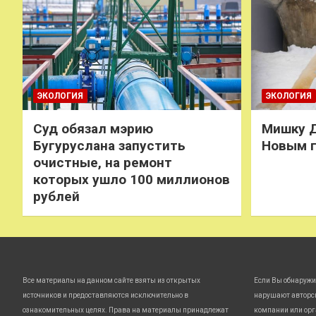
ЭКОЛОГИЯ
ЭКОЛОГИЯ
Суд обязал мэрию
Мишку Д
Бугуруслана запустить
Новым 
очистные, на ремонт
которых ушло 100 миллионов
рублей
Все материалы на данном сайте взяты из открытых
Если Вы обнаружи
источников и предоставляются исключительно в
нарушают авторс
ознакомительных целях. Права на материалы принадлежат
компании или орг