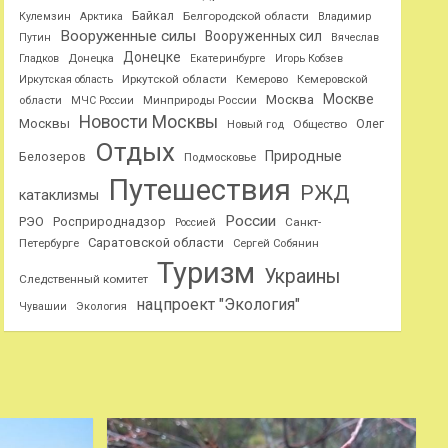
Байкал
Белгородской области
Кулемзин
Арктика
Владимир
Вооруженные силы
Вооруженных сил
Путин
Вячеслав
Донецке
Гладков
Донецка
Екатеринбурге
Игорь Кобзев
Иркутской области
Иркутская область
Кемерово
Кемеровской
Москве
Москва
области
МЧС России
Минприроды России
Новости Москвы
Москвы
Олег
Общество
Новый год
Отдых
Природные
Белозеров
Подмосковье
Путешествия
РЖД
катаклизмы
России
РЭО
Росприроднадзор
Санкт-
Россией
Саратовской области
Петербурге
Сергей Собянин
Туризм
Украины
Следственный комитет
нацпроект "Экология"
Чувашии
Экология