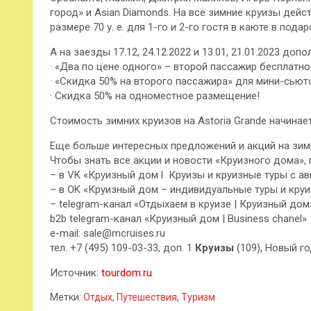
город» и Asian Diamonds. На все зимние круизы дейс
размере 70 у. е. для 1-го и 2-го гостя в каюте в подар
А на заезды 17.12, 24.12.2022 и 13.01, 21.01.2023 допо
· «Два по цене одного» – второй пассажир бесплат
· «Скидка 50% на второго пассажира» для мини-сьют
· Скидка 50% на одноместное размещение!
Стоимость зимних круизов на Astoria Grande начинаетс
Еще больше интересных предложений и акций на зимн
Чтобы знать все акции и новости «Круизного дома», 
– в VK «Круизный дом l Круизы и круизные туры с ав
– в OK «Круизный дом – индивидуальные туры и кру
– telegram-канал «Отдыхаем в круизе | Круизный дом
b2b telegram-канал «Круизный дом | Business chanel»
e-mail: sale@mcruises.ru
тел. +7 (495) 109-03-33, доп. 1
Круизы
(109), Новый го
Источник:
tourdom.ru
Метки:
Отдых
,
Путешествия
,
Туризм