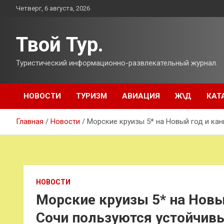
Перейти
Четверг, 6 августа, 2026
к
содержимому
Твой Тур.
Туристический информационно-развлекательный журнал.
НОВОСТИ
ТУРИЗМ
АВИАЦИЯ
Ж\Д
КАТ
Главная
Новости
Морские круизы 5* на Новый год и ка
НОВОСТИ
Морские круизы 5* на Новы
Сочи пользуются устойчив