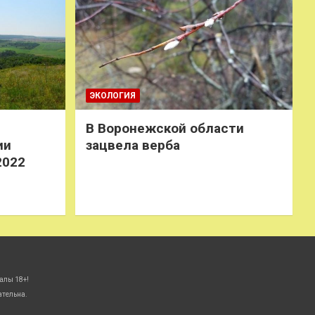
ЭКОЛОГИЯ
В Воронежской области
ии
зацвела верба
2022
алы 18+!
ательна.