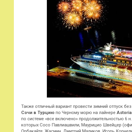
Также отличный вариант провести зимний отпуск без
Сочи в Турцию
по Черному морю на лайнере
Astori
по системе «все включено» продолжительностью 6 н. /
которых Сосо Павлиашвили, Маурицио Швейцер (офи
Орбакайте, Жасмин, Дмитрий Маликов, Игорь Корнел