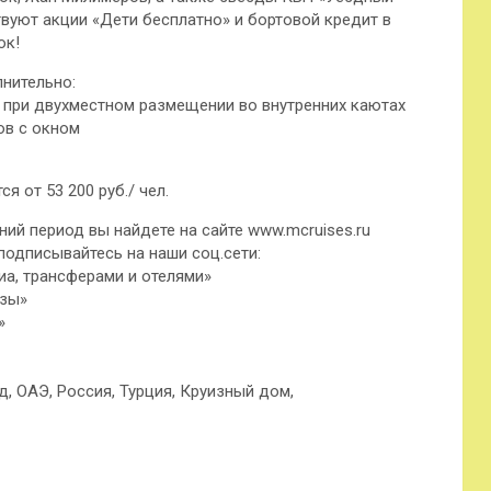
твуют акции «Дети бесплатно» и бортовой кредит в
ок!
лнительно:
но при двухместном размещении во внутренних каютах
ов с окном
я от 53 200 руб./ чел.
ий период вы найдете на сайте www.mcruises.ru
подписывайтесь на наши соц.сети:
иа, трансферами и отелями»
изы»
»
д, ОАЭ, Россия, Турция, Круизный дом,