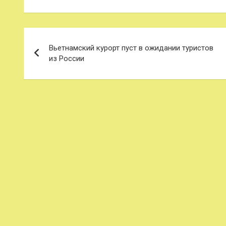
Навигация
Вьетнамский курорт пуст в ожидании туристов
по
из России
записям