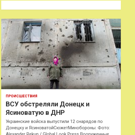
к
ПРОИСШЕСТВИЯ
ВСУ обстреляли Донецк и
Ясиноватую в ДНР
Украинские войска выпустили 12 снарядов по
Донецку и ЯсиноватойСюжетМинобороны: Фото:
Alexander Rekun / Global Look Press Вооруженные