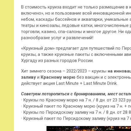
В стоимость круиза входит не только размещение 
включено», но и пользование всей инновационной и
небом, каскады бассейнов и аквапарки, уникальные
театры и кинозалы, ледовые катки, многочисленные 
торговли, казино, спа-салоны и многое другое. Ни о
разнообразие услуг и развлечений!
«Круизный дом» предлагает для путешествий по Пер
круизы, а также круизные пакеты с включенными ав
Хургаду из разных городов России.
Хит зимнего сезона – 2022/2023 – круизы
на иннова
заливу
и
Красному морю
без вакцин и с электронны
действует акция Last Minute + Last Minute Drink.
Советуем поторопиться с бронированием, мест остал
· Круизы по Красному морю на 7 н. / 8 дн. от 23 323 ру
· Круизный пакет по Красному морю (круиз на 7 н. + пе
· Круизы по Персидскому заливу на 7 н. / 8 дн. от 28 8
· Круизный пакет по Персидскому заливу (круиз на 7 н.