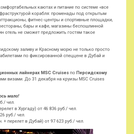
в комфортабельных
каютах и питание по системе «все
нфраструктурой корабля: променады под открытым
 аттракционы, фитнес-центры и спортивные площадки,
рестораны, бары и кафе, магазины беспошлинной
дин отель не сможет предложить гостям такое
сидскому заливу и Красному морю не только просто
иабилетами по фиксированной спеццене в Дубай и
ционных лайнерах MSC Cruises
по
Персидскому
ми визами. До 31 декабря на круизы MSC Cruises
ось мало!
б./ чел.
релет в Хургаду) от 46 836 руб./ чел.
26 руб./ чел.
 + перелет в Дубай) от 97 623 руб./ чел.