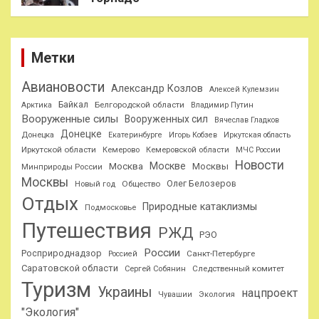
Метки
Авиановости
Александр Козлов
Алексей Кулемзин
Байкал
Белгородской области
Арктика
Владимир Путин
Вооруженные силы
Вооруженных сил
Вячеслав Гладков
Донецке
Донецка
Екатеринбурге
Игорь Кобзев
Иркутская область
Иркутской области
Кемерово
Кемеровской области
МЧС России
Новости
Москве
Москва
Москвы
Минприроды России
Москвы
Олег Белозеров
Общество
Новый год
Отдых
Природные катаклизмы
Подмосковье
Путешествия
РЖД
РЭО
России
Росприроднадзор
Санкт-Петербурге
Россией
Саратовской области
Следственный комитет
Сергей Собянин
Туризм
Украины
нацпроект
Чувашии
Экология
"Экология"