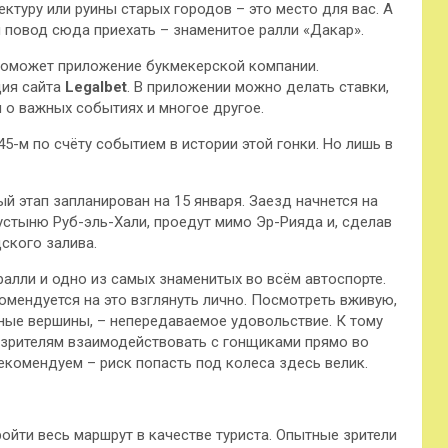
ктуру или руины старых городов – это место для вас. А
ой повод сюда приехать – знаменитое ралли «Дакар».
 поможет приложение букмекерской компании.
ция сайта
Legalbet
. В приложении можно делать ставки,
 о важных событиях и многое другое.
45-м по счёту событием в истории этой гонки. Но лишь в
ый этап запланирован на 15 января. Заезд начнется на
устыню Руб-эль-Хали, проедут мимо Эр-Рияда и, сделав
ского залива.
ралли и одно из самых знаменитых во всём автоспорте.
омендуется на это взглянуть лично. Посмотреть вживую,
ные вершины, – непередаваемое удовольствие. К тому
ет зрителям взаимодействовать с гонщиками прямо во
екомендуем – риск попасть под колеса здесь велик.
ойти весь маршрут в качестве туриста. Опытные зрители