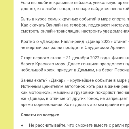
Если вы любите красивые пейзажи, уникальную архите
для тех, кто любит спорт, в январе найдется неплох
Быть в курсе самых крупных событий в мире спорта
Как скачать Винлайн на телефон, подскажет инструк
смотреть онлайн-трансляции, настроить уведомления
Кратко о «Дакаре». Ралли-рейд «Дакар 2023» станет 
четвертый раз ралли пройдет в Саудовской Аравии.
Старт первого этапа – 31 декабря 2022 года. Финишн
берегу Красного моря. Далее гонщики преодолеют п
небольшой крюк, приедут в Даммам, на берег Персид
Зачем ехать? «Дакар» – крупнейшее событие в мире 
Истинным ценителям автогонок хоть раз в жизни рек
как мотоциклы, машины и грузовики покоряют песча
же «Дакар», в отличие от других гонок, не запреща
время соревнований. Хотя делать это мы крайне не р
Советы по поездке
● Не рассчитывайте, что сможете вместе с ралли пр