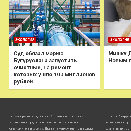
ЭКОЛОГИЯ
ЭКОЛОГИЯ
Суд обязал мэрию
Мишку Д
Бугуруслана запустить
Новым 
очистные, на ремонт
которых ушло 100 миллионов
рублей
Все материалы на данном сайте взяты из открытых
Если Вы обнаружи
источников и предоставляются исключительно в
нарушают авторс
ознакомительных целях. Права на материалы принадлежат
компании или орг