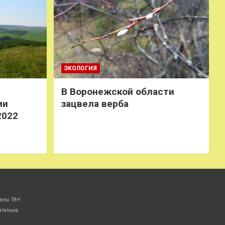
ЭКОЛОГИЯ
В Воронежской области
ии
зацвела верба
2022
алы 18+!
ательна.