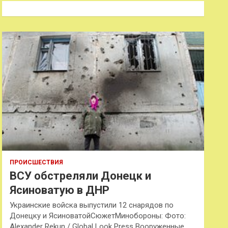
к
ПРОИСШЕСТВИЯ
ВСУ обстреляли Донецк и
Ясиноватую в ДНР
Украинские войска выпустили 12 снарядов по
Донецку и ЯсиноватойСюжетМинобороны: Фото:
Alexander Rekun / Global Look Press Вооруженные