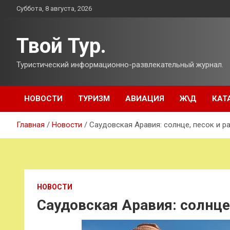
Перейти
Суббота, 8 августа, 2026
к
содержимому
Твой Тур.
Туристический информационно-развлекательный журнал.
НОВОСТИ
ТУРИЗМ
АВИАЦИЯ
Ж\Д
КАТ
Главная
Новости
Саудовская Аравия: солнце, песок и р
НОВОСТИ
Саудовская Аравия: солнце