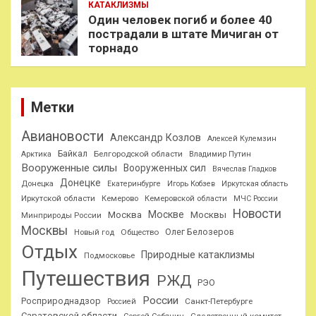
КАТАКЛИЗМЫ
Один человек погиб и более 40
пострадали в штате Мичиган от
торнадо
Метки
Авиановости
Александр Козлов
Алексей Кулемзин
Байкал
Белгородской области
Арктика
Владимир Путин
Вооруженные силы
Вооруженных сил
Вячеслав Гладков
Донецке
Донецка
Екатеринбурге
Игорь Кобзев
Иркутская область
Иркутской области
Кемерово
Кемеровской области
МЧС России
Новости
Москве
Москва
Москвы
Минприроды России
Москвы
Олег Белозеров
Общество
Новый год
Отдых
Природные катаклизмы
Подмосковье
Путешествия
РЖД
РЭО
России
Росприроднадзор
Санкт-Петербурге
Россией
Саратовской области
Следственный комитет