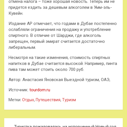
отмена налога – тоже хорошая новость. Теперь им не
придется ездить за дешевым алкоголем в Умм-эль-
Кувейн.
Издание AP отмечает, что годами в Дубае постепенно
ослабляли ограничения на продажу и употребление
спиртного. В отличие от Шарджи, где алкоголь
запрещен, первый эмират считается достаточно
либеральным.
Несмотря на такие изменения, стоимость спиртных
напитков в Дубае считается высокой. Например, пинта
пива там может стоить около 700 руб.
Автор: Анастасия Яновская Выездной туризм, ОАЭ,
Источник:
tourdom.ru
Метки:
Отдых
,
Путешествия
,
Туризм
Навигация
Туристка пожаловалась на испорченный Новый год