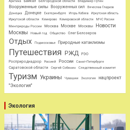
Байкал
Белгородской области
Арктика
Владимир Путин
Вооруженные силы
Вооруженных сил
Вячеслав Гладков
Донецке
Донецка
Екатеринбурге
Игорь Кобзев
Иркутская область
Иркутской области
Кемерово
Кемеровской области
МЧС России
Новости
Москве
Москва
Москвы
Минприроды России
Москвы
Олег Белозеров
Общество
Новый год
Отдых
Природные катаклизмы
Подмосковье
Путешествия
РЖД
РЭО
России
Росприроднадзор
Санкт-Петербурге
Россией
Саратовской области
Следственный комитет
Сергей Собянин
Туризм
Украины
нацпроект
Чувашии
Экология
"Экология"
Экология