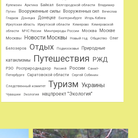
Байкал
Белгородской области
Кулемзин
Арктика
Владимир
Вооруженные силы
Вооруженных сил
Путин
Вячеслав
Донецке
Гладков
Донецка
Екатеринбурге
Игорь Кобзев
Иркутской области
Иркутская область
Кемерово
Кемеровской
Москве
Москва
области
МЧС России
Минприроды России
Новости Москвы
Москвы
Олег
Общество
Новый год
Отдых
Природные
Белозеров
Подмосковье
Путешествия
РЖД
катаклизмы
России
РЭО
Росприроднадзор
Санкт-
Россией
Саратовской области
Петербурге
Сергей Собянин
Туризм
Украины
Следственный комитет
нацпроект "Экология"
Чувашии
Экология