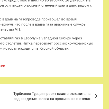
Ужгород стало известно во вторник, 20 декабря. На
шегося, виден огромный огненный шар и дым, рядом с
то взрыв на газопроводе произошел во время
черкнул, что после взрыва газа аварийные службы
тельства ЧП.
тавлял газ в Европу из Западной Сибири через
ого столетия. Нитка пересекает российско-украинскую
, которая находится в Курской области.
шии
Турбизнес Турции просит власти отложить на
год введение налога на проживание в отелях