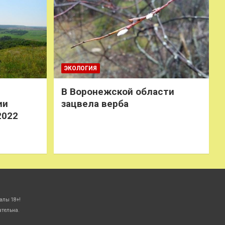
ЭКОЛОГИЯ
В Воронежской области
ии
зацвела верба
2022
алы 18+!
ательна.