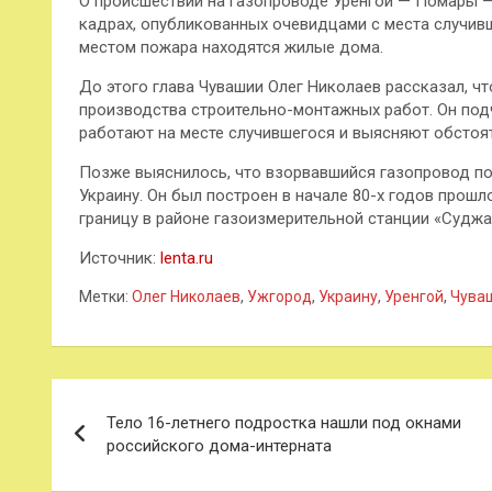
О происшествии на газопроводе Уренгой — Помары — 
кадрах, опубликованных очевидцами с места случив
местом пожара находятся жилые дома.
До этого глава Чувашии Олег Николаев рассказал, ч
производства строительно-монтажных работ. Он под
работают на месте случившегося и выясняют обстоя
Позже выяснилось, что взорвавшийся газопровод пос
Украину. Он был построен в начале 80-х годов прошл
границу в районе газоизмерительной станции «Суджа»
Источник:
lenta.ru
Метки:
Олег Николаев
,
Ужгород
,
Украину
,
Уренгой
,
Чува
Навигация
Тело 16-летнего подростка нашли под окнами
по
российского дома-интерната
записям