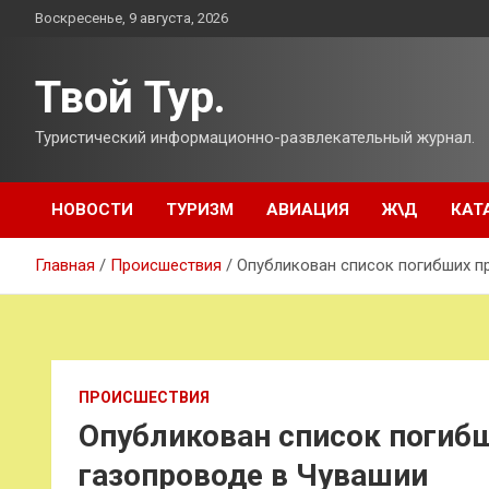
Перейти
Воскресенье, 9 августа, 2026
к
содержимому
Твой Тур.
Туристический информационно-развлекательный журнал.
НОВОСТИ
ТУРИЗМ
АВИАЦИЯ
Ж\Д
КАТ
Главная
Происшествия
Опубликован список погибших п
ПРОИСШЕСТВИЯ
Опубликован список погибш
газопроводе в Чувашии