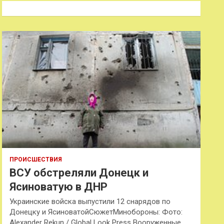
к
ПРОИСШЕСТВИЯ
ВСУ обстреляли Донецк и
Ясиноватую в ДНР
Украинские войска выпустили 12 снарядов по
Донецку и ЯсиноватойСюжетМинобороны: Фото:
Alexander Rekun / Global Look Press Вооруженные