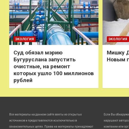
ЭКОЛОГИЯ
ЭКОЛОГИЯ
Суд обязал мэрию
Мишку Д
Бугуруслана запустить
Новым 
очистные, на ремонт
которых ушло 100 миллионов
рублей
Все материалы на данном сайте взяты из открытых
Если Вы обнаружи
источников и предоставляются исключительно в
нарушают авторс
ознакомительных целях. Права на материалы принадлежат
компании или орг