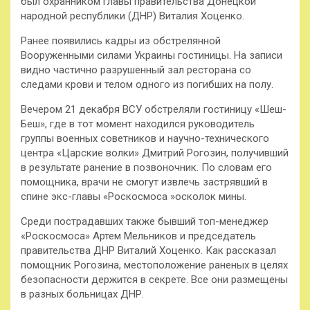
был охранником главы правительства Донецкой
народной республики (ДНР) Виталия Хоценко.
Ранее появились кадры из обстрелянной
Вооруженными силами Украины гостиницы. На записи
видно частично разрушенный зал ресторана со
следами крови и телом одного из погибших на полу.
Вечером 21 декабря ВСУ обстреляли гостиницу «Шеш-
Беш», где в тот момент находился руководитель
группы военных советников и научно-технического
центра «Царские волки» Дмитрий Рогозин, получивший
в результате ранение в позвоночник. По словам его
помощника, врачи не смогут извлечь застрявший в
спине экс-главы «Роскосмоса »осколок мины.
Среди пострадавших также бывший топ-менеджер
«Роскосмоса» Артем Мельников и председатель
правительства ДНР Виталий Хоценко. Как рассказал
помощник Рогозина, местоположение раненых в целях
безопасности держится в секрете. Все они размещены
в разных больницах ДНР.