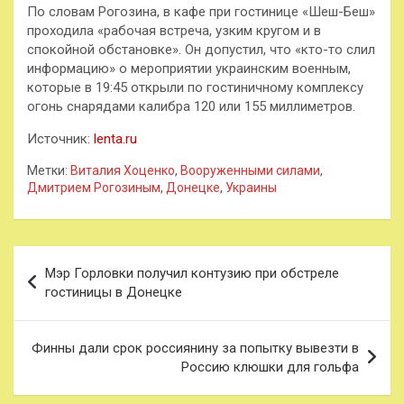
По словам Рогозина, в кафе при гостинице «Шеш-Беш»
проходила «рабочая встреча, узким кругом и в
спокойной обстановке». Он допустил, что «кто-то слил
информацию» о мероприятии украинским военным,
которые в 19:45 открыли по гостиничному комплексу
огонь снарядами калибра 120 или 155 миллиметров.
Источник:
lenta.ru
Метки:
Виталия Хоценко
,
Вооруженными силами
,
Дмитрием Рогозиным
,
Донецке
,
Украины
Навигация
Мэр Горловки получил контузию при обстреле
по
гостиницы в Донецке
записям
Финны дали срок россиянину за попытку вывезти в
Россию клюшки для гольфа