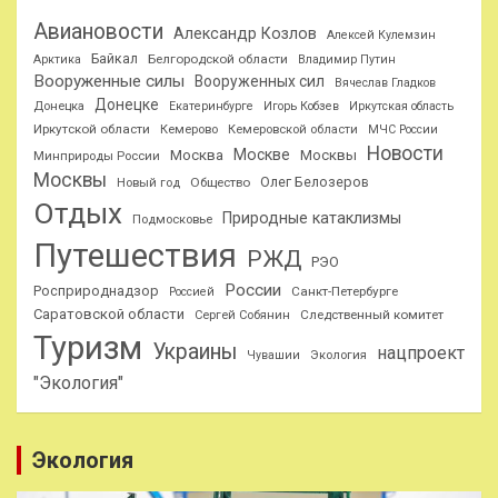
Авиановости
Александр Козлов
Алексей Кулемзин
Байкал
Белгородской области
Арктика
Владимир Путин
Вооруженные силы
Вооруженных сил
Вячеслав Гладков
Донецке
Донецка
Екатеринбурге
Игорь Кобзев
Иркутская область
Иркутской области
Кемерово
Кемеровской области
МЧС России
Новости
Москве
Москва
Москвы
Минприроды России
Москвы
Олег Белозеров
Общество
Новый год
Отдых
Природные катаклизмы
Подмосковье
Путешествия
РЖД
РЭО
России
Росприроднадзор
Санкт-Петербурге
Россией
Саратовской области
Следственный комитет
Сергей Собянин
Туризм
Украины
нацпроект
Чувашии
Экология
"Экология"
Экология