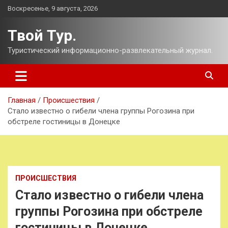
Перейти
Воскресенье, 9 августа, 2026
к
содержимому
Твой Тур.
Туристический информационно-развлекательный журнал.
Главная
Происшествия
Стало известно о гибели члена группы Рогозина при
обстреле гостиницы в Донецке
ПРОИСШЕСТВИЯ
Стало известно о гибели члена
группы Рогозина при обстреле
гостиницы в Донецке