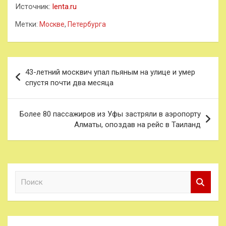
Источник:
lenta.ru
Метки:
Москве
,
Петербурга
Навигация
43-летний москвич упал пьяным на улице и умер
по
спустя почти два месяца
записям
Более 80 пассажиров из Уфы застряли в аэропорту
Алматы, опоздав на рейс в Таиланд
П
о
и
с
к