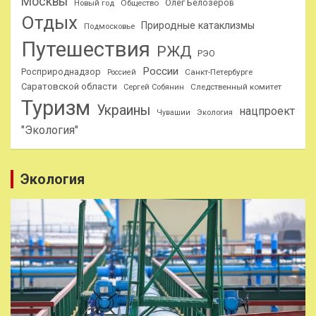
Москвы
Олег Белозеров
Общество
Новый год
Отдых
Природные катаклизмы
Подмосковье
Путешествия
РЖД
РЭО
России
Росприроднадзор
Санкт-Петербурге
Россией
Саратовской области
Следственный комитет
Сергей Собянин
Туризм
Украины
нацпроект
Чувашии
Экология
"Экология"
Экология