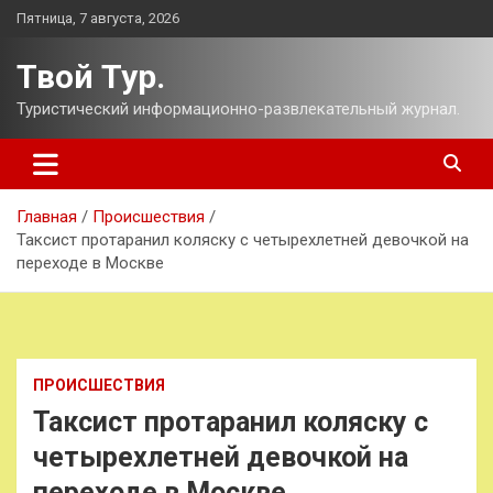
Перейти
Пятница, 7 августа, 2026
к
содержимому
Твой Тур.
Туристический информационно-развлекательный журнал.
Главная
Происшествия
Таксист протаранил коляску с четырехлетней девочкой на
переходе в Москве
ПРОИСШЕСТВИЯ
Таксист протаранил коляску с
четырехлетней девочкой на
переходе в Москве