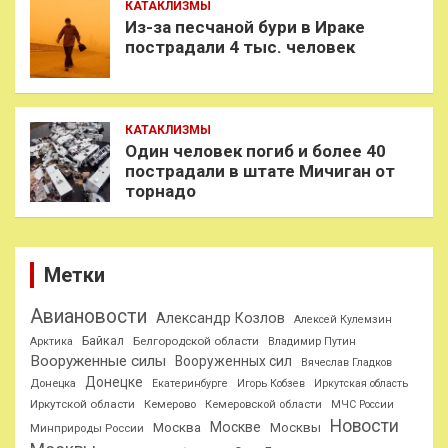
КАТАКЛИЗМЫ
Из-за песчаной бури в Ираке
пострадали 4 тыс. человек
КАТАКЛИЗМЫ
Один человек погиб и более 40
пострадали в штате Мичиган от
торнадо
Метки
Авиановости
Александр Козлов
Алексей Кулемзин
Байкал
Белгородской области
Арктика
Владимир Путин
Вооруженные силы
Вооруженных сил
Вячеслав Гладков
Донецке
Донецка
Екатеринбурге
Игорь Кобзев
Иркутская область
Иркутской области
Кемерово
Кемеровской области
МЧС России
Новости
Москве
Москва
Москвы
Минприроды России