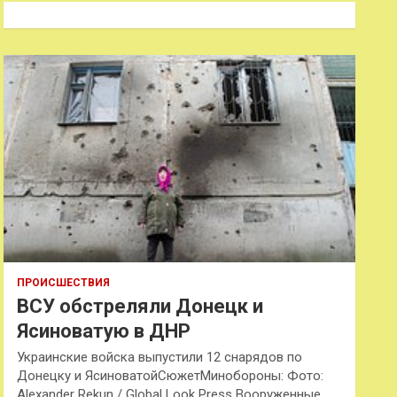
к
ПРОИСШЕСТВИЯ
ВСУ обстреляли Донецк и
Ясиноватую в ДНР
Украинские войска выпустили 12 снарядов по
Донецку и ЯсиноватойСюжетМинобороны: Фото:
Alexander Rekun / Global Look Press Вооруженные