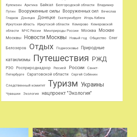
Байкал
Белгородской области
Кулемзин
Арктика
Владимир
Вооруженные силы
Вооруженных сил
Путин
Вячеслав
Донецке
Гладков
Донецка
Екатеринбурге
Игорь Кобзев
Иркутской области
Иркутская область
Кемерово
Кемеровской
Москве
Москва
области
МЧС России
Минприроды России
Новости Москвы
Москвы
Олег
Общество
Новый год
Отдых
Природные
Белозеров
Подмосковье
Путешествия
РЖД
катаклизмы
России
РЭО
Росприроднадзор
Санкт-
Россией
Саратовской области
Петербурге
Сергей Собянин
Туризм
Украины
Следственный комитет
нацпроект "Экология"
Чувашии
Экология