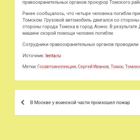
правоохранительных органов прокурор Томского рай
Ранее сообщалось, что четыре человека погибли пр
Томском. Грузовой автомобиль двигался со стороны 
стороны города Томска в город Асино. В результате
машине скорой помощи человек погибли.
Сотрудники правоохранительных органов проводили 
Источник:
lenta.ru
Метки:
Госавтоинспекции
,
Сергей Иванов
,
Томск
,
Томско
Навигация
В Москве у воинской части произошел пожар
по
записям