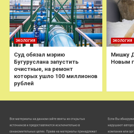
ЭКОЛОГИЯ
ЭКОЛОГИЯ
Суд обязал мэрию
Мишку Д
Бугуруслана запустить
Новым 
очистные, на ремонт
которых ушло 100 миллионов
рублей
Все материалы на данном сайте взяты из открытых
Если Вы обнаружи
источников и предоставляются исключительно в
нарушают авторс
ознакомительных целях. Права на материалы принадлежат
компании или орг