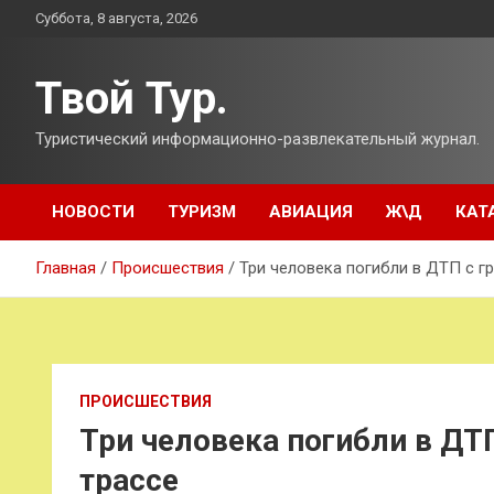
Перейти
Суббота, 8 августа, 2026
к
содержимому
Твой Тур.
Туристический информационно-развлекательный журнал.
НОВОСТИ
ТУРИЗМ
АВИАЦИЯ
Ж\Д
КАТ
Главная
Происшествия
Три человека погибли в ДТП с г
ПРОИСШЕСТВИЯ
Три человека погибли в ДТ
трассе