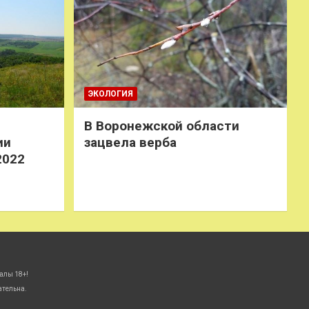
ЭКОЛОГИЯ
В Воронежской области
ии
зацвела верба
2022
алы 18+!
ательна.