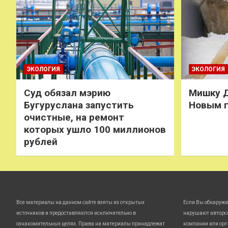
ЭКОЛОГИЯ
ЭКОЛОГИЯ
Суд обязал мэрию
Мишку Д
Бугуруслана запустить
Новым 
очистные, на ремонт
которых ушло 100 миллионов
рублей
Все материалы на данном сайте взяты из открытых
Если Вы обнаружи
источников и предоставляются исключительно в
нарушают авторс
ознакомительных целях. Права на материалы принадлежат
компании или орг