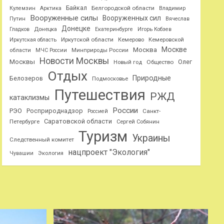
Байкал
Белгородской области
Кулемзин
Арктика
Владимир
Вооруженные силы
Вооруженных сил
Путин
Вячеслав
Донецке
Гладков
Донецка
Екатеринбурге
Игорь Кобзев
Иркутской области
Иркутская область
Кемерово
Кемеровской
Москве
Москва
области
МЧС России
Минприроды России
Новости Москвы
Москвы
Олег
Общество
Новый год
Отдых
Природные
Белозеров
Подмосковье
Путешествия
РЖД
катаклизмы
России
РЭО
Росприроднадзор
Санкт-
Россией
Саратовской области
Петербурге
Сергей Собянин
Туризм
Украины
Следственный комитет
нацпроект "Экология"
Чувашии
Экология