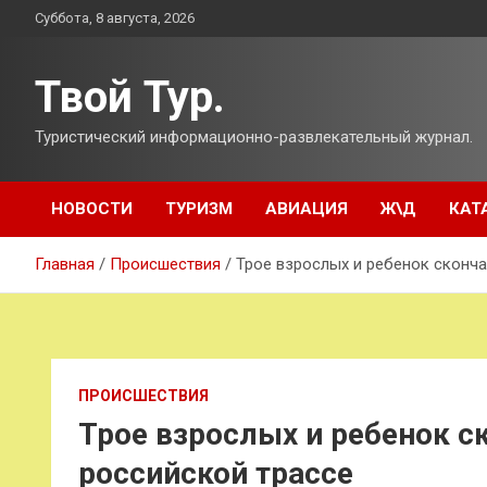
Перейти
Суббота, 8 августа, 2026
к
содержимому
Твой Тур.
Туристический информационно-развлекательный журнал.
НОВОСТИ
ТУРИЗМ
АВИАЦИЯ
Ж\Д
КАТ
Главная
Происшествия
Трое взрослых и ребенок сконча
ПРОИСШЕСТВИЯ
Трое взрослых и ребенок с
российской трассе