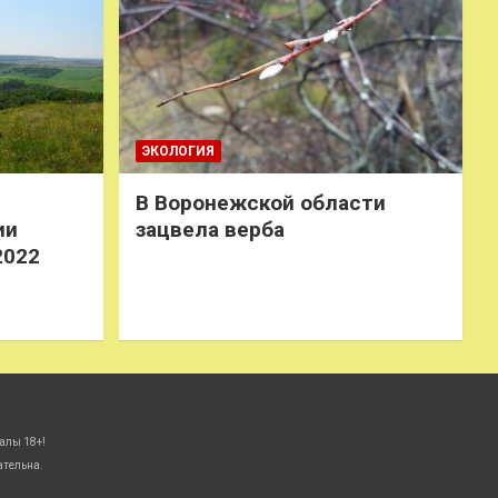
ЭКОЛОГИЯ
В Воронежской области
ии
зацвела верба
2022
алы 18+!
ательна.