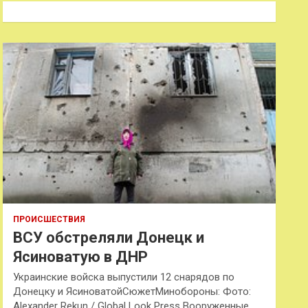
к
ПРОИСШЕСТВИЯ
ВСУ обстреляли Донецк и
Ясиноватую в ДНР
Украинские войска выпустили 12 снарядов по
Донецку и ЯсиноватойСюжетМинобороны: Фото:
Alexander Rekun / Global Look Press Вооруженные