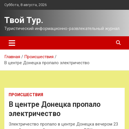
Перейти
Суббота, 8 августа, 2026
к
содержимому
Твой Тур.
Туристический информационно-развлекательный журнал.
Главная
Происшествия
В центре Донецка пропало электричество
ПРОИСШЕСТВИЯ
В центре Донецка пропало
электричество
Электричество пропало в центре Донецка вечером 23