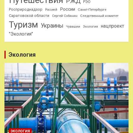
РЖД
РЭО
России
Росприроднадзор
Санкт-Петербурге
Россией
Саратовской области
Следственный комитет
Сергей Собянин
Туризм
Украины
нацпроект
Чувашии
Экология
"Экология"
Экология
ЭКОЛОГИЯ