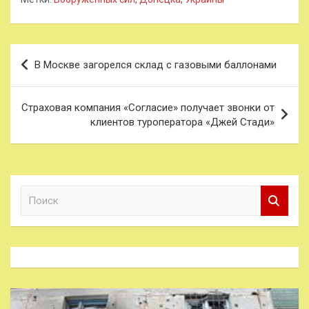
Навигация
В Москве загорелся склад с газовыми баллонами
по
записям
Страховая компания «Согласие» получает звонки от
клиентов туроператора «Джей Стади»
П
о
и
с
к