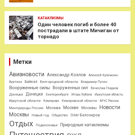
КАТАКЛИЗМЫ
Один человек погиб и более 40
пострадали в штате Мичиган от
торнадо
Метки
Авиановости
Александр Козлов
Алексей Кулемзин
Байкал
Белгородской области
Арктика
Владимир Путин
Вооруженные силы
Вооруженных сил
Вячеслав Гладков
Донецке
Донецка
Екатеринбурге
Игорь Кобзев
Иркутская область
Иркутской области
Кемерово
Кемеровской области
МЧС России
Новости
Москве
Москва
Москвы
Минприроды России
Москвы
Олег Белозеров
Общество
Новый год
Отдых
Природные катаклизмы
Подмосковье
Путешествия