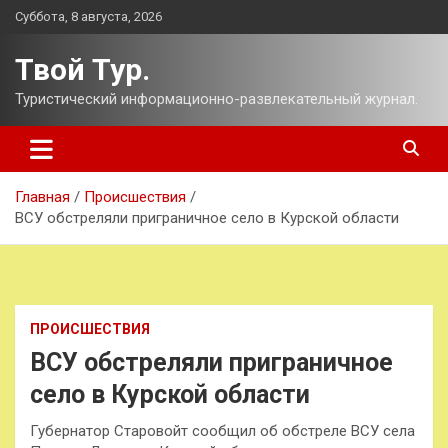
Перейти
Суббота, 8 августа, 2026
к
содержимому
Твой Тур.
Туристический информационно-развлекательный журнал.
Главная
Происшествия
ВСУ обстреляли приграничное село в Курской области
ПРОИСШЕСТВИЯ
ВСУ обстреляли приграничное
село в Курской области
Губернатор Старовойт сообщил об обстреле ВСУ села