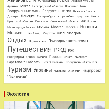
Авиановости
Александр Козлов
Алексей Кулемзин
Байкал
Белгородской области
Арктика
Владимир Путин
Вооруженные силы
Вооруженных сил
Вячеслав Гладков
Донецке
Донецка
Екатеринбурге
Игорь Кобзев
Иркутская область
Иркутской области
Кемерово
Кемеровской области
МЧС России
Новости
Москве
Москва
Москвы
Минприроды России
Москвы
Олег Белозеров
Общество
Новый год
Отдых
Природные катаклизмы
Подмосковье
Путешествия
РЖД
РЭО
России
Росприроднадзор
Санкт-Петербурге
Россией
Саратовской области
Следственный комитет
Сергей Собянин
Туризм
Украины
нацпроект
Чувашии
Экология
"Экология"
Экология