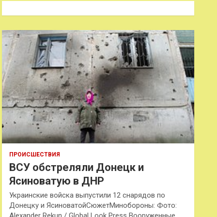
к
ПРОИСШЕСТВИЯ
ВСУ обстреляли Донецк и
Ясиноватую в ДНР
Украинские войска выпустили 12 снарядов по
Донецку и ЯсиноватойСюжетМинобороны: Фото:
Alexander Rekun / Global Look Press Вооруженные