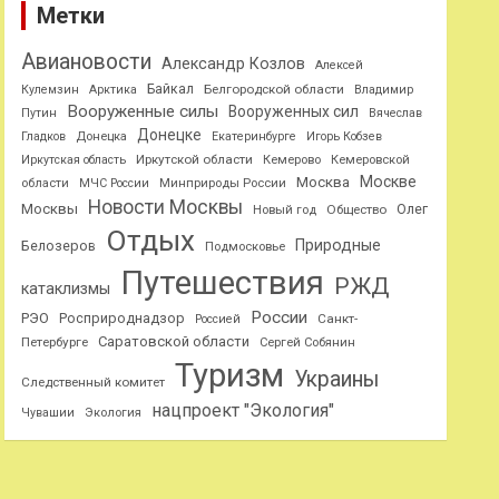
Метки
Авиановости
Александр Козлов
Алексей
Байкал
Белгородской области
Кулемзин
Арктика
Владимир
Вооруженные силы
Вооруженных сил
Путин
Вячеслав
Донецке
Гладков
Донецка
Екатеринбурге
Игорь Кобзев
Иркутской области
Иркутская область
Кемерово
Кемеровской
Москве
Москва
области
МЧС России
Минприроды России
Новости Москвы
Москвы
Олег
Общество
Новый год
Отдых
Природные
Белозеров
Подмосковье
Путешествия
РЖД
катаклизмы
России
РЭО
Росприроднадзор
Санкт-
Россией
Саратовской области
Петербурге
Сергей Собянин
Туризм
Украины
Следственный комитет
нацпроект "Экология"
Чувашии
Экология