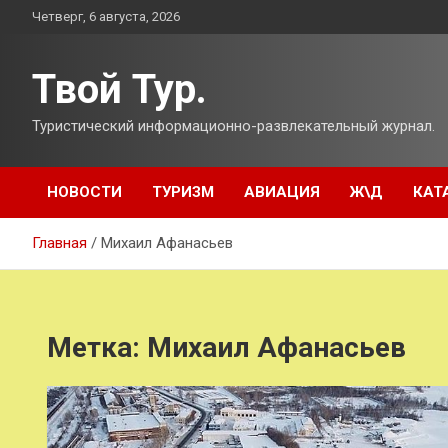
Перейти
Четверг, 6 августа, 2026
к
содержимому
Твой Тур.
Туристический информационно-развлекательный журнал.
НОВОСТИ
ТУРИЗМ
АВИАЦИЯ
Ж\Д
КАТ
Главная
Михаил Афанасьев
Метка:
Михаил Афанасьев