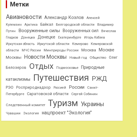
Метки
Авиановости
Александр Козлов
Алексей
Байкал
Белгородской области
Кулемзин
Арктика
Владимир
Вооруженные силы
Вооруженных сил
Путин
Вячеслав
Донецке
Гладков
Донецка
Екатеринбурге
Игорь Кобзев
Иркутской области
Иркутская область
Кемерово
Кемеровской
Москве
Москва
области
МЧС России
Минприроды России
Новости Москвы
Москвы
Олег
Общество
Новый год
Отдых
Природные
Белозеров
Подмосковье
Путешествия
РЖД
катаклизмы
России
РЭО
Росприроднадзор
Санкт-
Россией
Саратовской области
Петербурге
Сергей Собянин
Туризм
Украины
Следственный комитет
нацпроект "Экология"
Чувашии
Экология