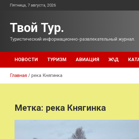
Перейти
Пятница, 7 августа, 2026
к
содержимому
Твой Тур.
Туристический информационно-развлекательный журнал.
НОВОСТИ
ТУРИЗМ
АВИАЦИЯ
Ж\Д
КАТ
Главная
река Княгинка
Метка:
река Княгинка