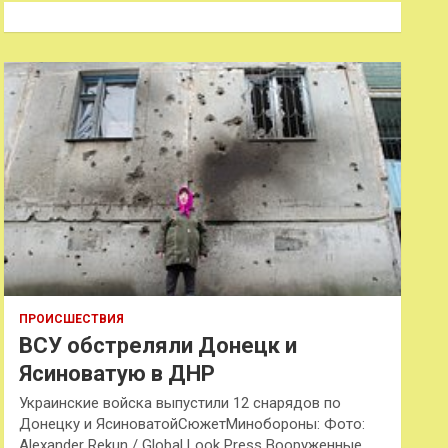
к
ПРОИСШЕСТВИЯ
ВСУ обстреляли Донецк и
Ясиноватую в ДНР
Украинские войска выпустили 12 снарядов по
Донецку и ЯсиноватойСюжетМинобороны: Фото:
Alexander Rekun / Global Look Press Вооруженные