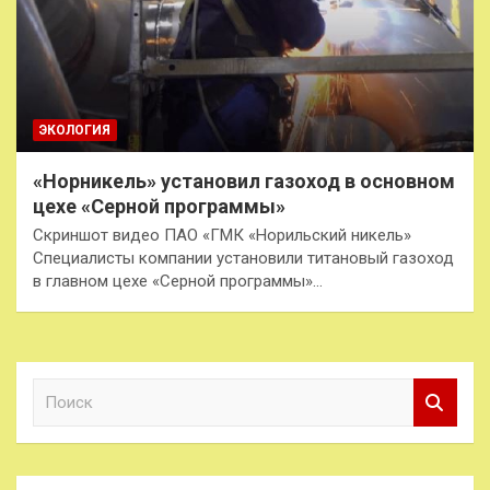
ЭКОЛОГИЯ
«Норникель» установил газоход в основном
цехе «Серной программы»
Скриншот видео ПАО «ГМК «Норильский никель»
Специалисты компании установили титановый газоход
в главном цехе «Серной программы»…
П
о
и
с
к