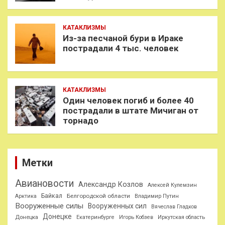
КАТАКЛИЗМЫ
Из-за песчаной бури в Ираке
пострадали 4 тыс. человек
КАТАКЛИЗМЫ
Один человек погиб и более 40
пострадали в штате Мичиган от
торнадо
Метки
Авиановости
Александр Козлов
Алексей Кулемзин
Байкал
Белгородской области
Арктика
Владимир Путин
Вооруженные силы
Вооруженных сил
Вячеслав Гладков
Донецке
Донецка
Екатеринбурге
Игорь Кобзев
Иркутская область