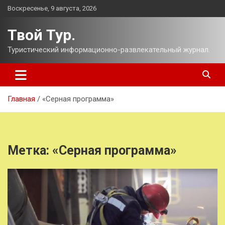
Перейти
Воскресенье, 9 августа, 2026
к
содержимому
Твой Тур.
Туристический информационно-развлекательный журнал.
Главная
«Серная программа»
Метка:
«Серная программа»