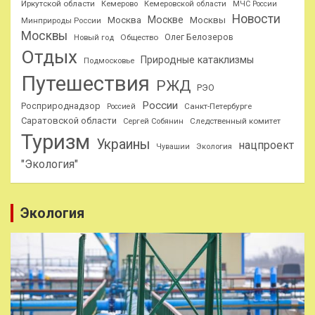
Иркутской области
Кемерово
Кемеровской области
МЧС России
Новости
Москве
Москва
Москвы
Минприроды России
Москвы
Олег Белозеров
Общество
Новый год
Отдых
Природные катаклизмы
Подмосковье
Путешествия
РЖД
РЭО
России
Росприроднадзор
Санкт-Петербурге
Россией
Саратовской области
Следственный комитет
Сергей Собянин
Туризм
Украины
нацпроект
Чувашии
Экология
"Экология"
Экология