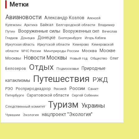
Метки
Авиановости
Александр Козлов
Алексей
Байкал
Белгородской области
Кулемзин
Арктика
Владимир
Вооруженные силы
Вооруженных сил
Путин
Вячеслав
Донецке
Гладков
Донецка
Екатеринбурге
Игорь Кобзев
Иркутской области
Иркутская область
Кемерово
Кемеровской
Москве
Москва
области
МЧС России
Минприроды России
Новости Москвы
Москвы
Олег
Общество
Новый год
Отдых
Природные
Белозеров
Подмосковье
Путешествия
РЖД
катаклизмы
России
РЭО
Росприроднадзор
Санкт-
Россией
Саратовской области
Петербурге
Сергей Собянин
Туризм
Украины
Следственный комитет
нацпроект "Экология"
Чувашии
Экология