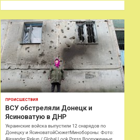
к
ПРОИСШЕСТВИЯ
ВСУ обстреляли Донецк и
Ясиноватую в ДНР
Украинские войска выпустили 12 снарядов по
Донецку и ЯсиноватойСюжетМинобороны: Фото:
Alexander Rekun / Global Look Press Вооруженные