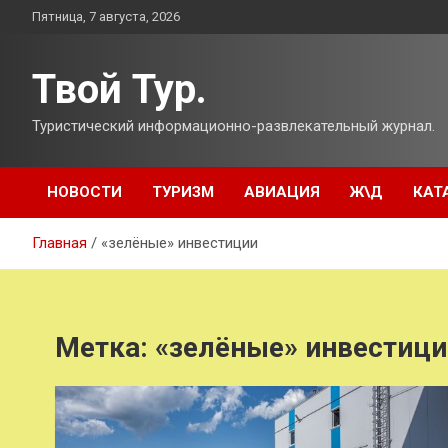
Перейти
Пятница, 7 августа, 2026
к
содержимому
Твой Тур.
Туристический информационно-развлекательный журнал.
НОВОСТИ
ТУРИЗМ
АВИАЦИЯ
Ж\Д
КАТ
Главная
«зелёные» инвестиции
Метка:
«зелёные» инвестици