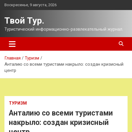
Перейти
Воскресенье, 9 августа, 2026
к
содержимому
Твой Тур.
Туристический информационно-развлекательный журнал.
Главная
Туризм
Анталию со всеми туристами накрыло: создан кризисный
центр
ТУРИЗМ
Анталию со всеми туристами
накрыло: создан кризисный
центр