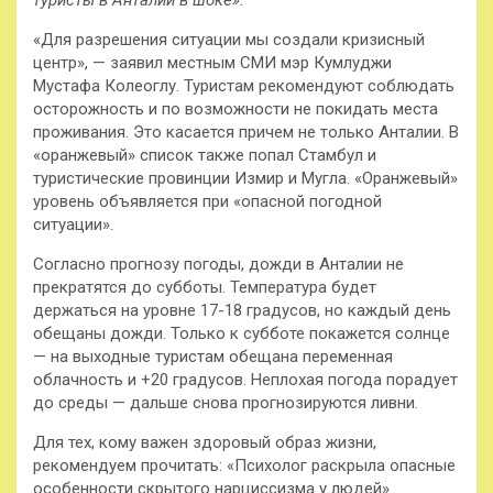
туристы в Анталии в шоке».
«Для разрешения ситуации мы создали кризисный
центр», — заявил местным СМИ мэр Кумлуджи
Мустафа Колеоглу. Туристам рекомендуют соблюдать
осторожность и по возможности не покидать места
проживания. Это касается причем не только Анталии. В
«оранжевый» список также попал Стамбул и
туристические провинции Измир и Мугла. «Оранжевый»
уровень объявляется при «опасной погодной
ситуации».
Согласно прогнозу погоды, дожди в Анталии не
прекратятся до субботы. Температура будет
держаться на уровне 17-18 градусов, но каждый день
обещаны дожди. Только к субботе покажется солнце
— на выходные туристам обещана переменная
облачность и +20 градусов. Неплохая погода порадует
до среды — дальше снова прогнозируются ливни.
Для тех, кому важен здоровый образ жизни,
рекомендуем прочитать: «Психолог раскрыла опасные
особенности скрытого нарциссизма у людей».