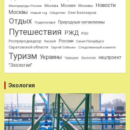
Новости
Москве
Москва
Москвы
Минприроды России
Москвы
Олег Белозеров
Общество
Новый год
Отдых
Природные катаклизмы
Подмосковье
Путешествия
РЖД
РЭО
России
Росприроднадзор
Санкт-Петербурге
Россией
Саратовской области
Следственный комитет
Сергей Собянин
Туризм
Украины
нацпроект
Чувашии
Экология
"Экология"
Экология