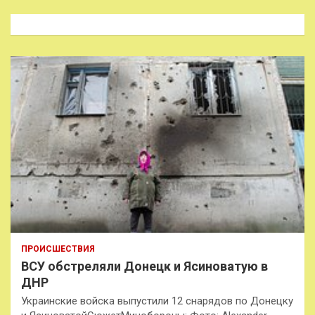
с
к
ПРОИСШЕСТВИЯ
ВСУ обстреляли Донецк и Ясиноватую в
ДНР
Украинские войска выпустили 12 снарядов по Донецку