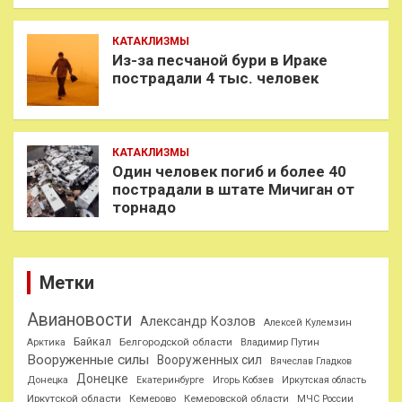
КАТАКЛИЗМЫ
Из-за песчаной бури в Ираке
пострадали 4 тыс. человек
КАТАКЛИЗМЫ
Один человек погиб и более 40
пострадали в штате Мичиган от
торнадо
Метки
Авиановости
Александр Козлов
Алексей Кулемзин
Байкал
Белгородской области
Арктика
Владимир Путин
Вооруженные силы
Вооруженных сил
Вячеслав Гладков
Донецке
Донецка
Екатеринбурге
Игорь Кобзев
Иркутская область
Иркутской области
Кемерово
Кемеровской области
МЧС России