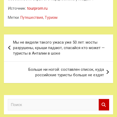
Источник:
tourprom.ru
Метки:
Путешествия
,
Туризм
Навигация
Мы не видели такого ужаса уже 50 лет: мосты
по
разрушены, крыши падают, спасайся кто может —
туристы в Анталии в шоке
записям
Больше ни ногой: составлен список, куда
российские туристы больше не ездят
П
о
и