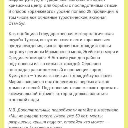
кризисный центр для борьбы с
последствиями стихии.
В список «оранжевого» уровня попало 28 провинций, в
том числе все основные туристические, включая
Стамбул.
Как сообщила Государственная метеорологическая
служба Турции, выпустив «желтые» и «оранжевые»
предупреждения, ливни, проливные дожди и грозы
затронут регионы Мраморного моря, Эгейского моря и
Средиземноморья. В Анталии уже два района
подтоплены из-за сильных дождей. Серьёзно
пострадал расположенный в провинции город
Кумлуджа — там из-за сильных дождей «уплывали».
Мэрия заявляет о подтоплениях на первых этажах
домов и отелей. Подтопления также мешают проехать
коммунальной технике, которая должна заняться
откачкой воды.
N.B. Дополнительные подробности читайте в материале
«Мы не видели такого ужаса уже 50 лет: мосты
разрушены, крыши падают, спасайся кто может —