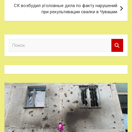
СК возбудил уголовные дела по факту нарушений
при рекультивации свалки в Чувашии
П
о
и
с
к