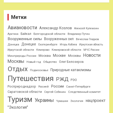
Метки
Авиановости
Александр Козлов
Алексей Кулемзин
Байкал
Белгородской области
Арктика
Владимир Путин
Вооруженные силы
Вооруженных сил
Вячеслав Гладков
Донецке
Донецка
Екатеринбурге
Игорь Кобзев
Иркутская область
Иркутской области
Кемерово
Кемеровской области
МЧС России
Новости
Москве
Москва
Москвы
Минприроды России
Москвы
Олег Белозеров
Общество
Новый год
Отдых
Природные катаклизмы
Подмосковье
Путешествия
РЖД
РЭО
России
Росприроднадзор
Санкт-Петербурге
Россией
Саратовской области
Следственный комитет
Сергей Собянин
Туризм
Украины
нацпроект
Чувашии
Экология
"Экология"