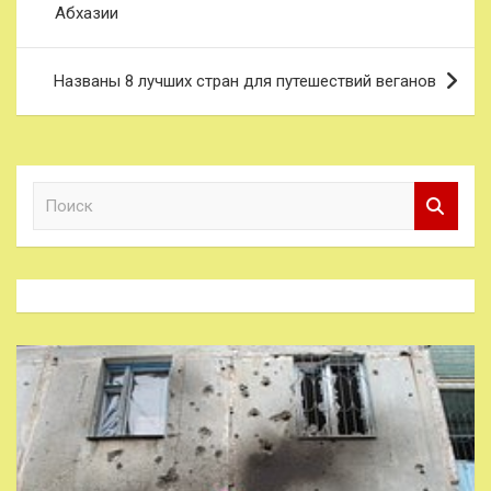
Абхазии
записям
Названы 8 лучших стран для путешествий веганов
П
о
и
с
к