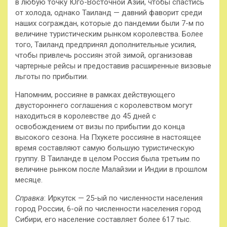
в любую точку Юго-Восточной Азии, чтобы спастись
от холода, однако Таиланд — давний фаворит среди
наших сограждан, которые до пандемии были 7-м по
величине туристическим рынком королевства. Более
того, Таиланд предпринял дополнительные усилия,
чтобы привлечь россиян этой зимой, организовав
чартерные рейсы и предоставив расширенные визовые
льготы по прибытии.
Напомним, россияне в рамках действующего
двустороннего соглашения с королевством могут
находиться в королевстве до 45 дней с
освобождением от визы по прибытии до конца
высокого сезона. На Пхукете россияне в настоящее
время составляют самую большую туристическую
группу. В Таиланде в целом Россия была третьим по
величине рынком после Малайзии и Индии в прошлом
месяце.
Справка
: Иркутск — 25-ый по численности населения
город России, 6-ой по численности населения город
Сибири, его население составляет более 617 тыс.