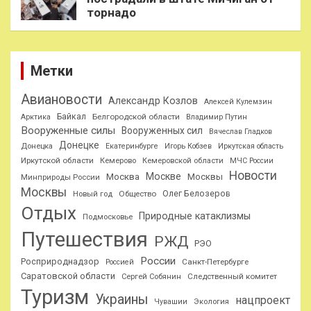
торнадо
Метки
Авиановости
Александр Козлов
Алексей Кулемзин
Байкал
Белгородской области
Арктика
Владимир Путин
Вооруженные силы
Вооруженных сил
Вячеслав Гладков
Донецке
Донецка
Екатеринбурге
Игорь Кобзев
Иркутская область
Иркутской области
Кемерово
Кемеровской области
МЧС России
Новости
Москве
Москва
Москвы
Минприроды России
Москвы
Олег Белозеров
Общество
Новый год
Отдых
Природные катаклизмы
Подмосковье
Путешествия
РЖД
РЭО
России
Росприроднадзор
Санкт-Петербурге
Россией
Саратовской области
Следственный комитет
Сергей Собянин
Туризм
Украины
нацпроект
Чувашии
Экология