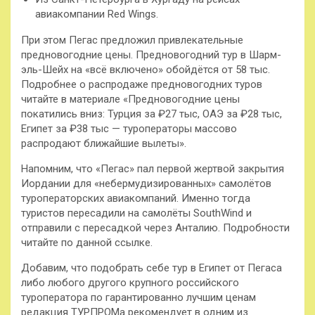
авиакомпании Red Wings.
При этом Пегас предложил привлекательные
предновогодние цены. Предновогодний тур в Шарм-
эль-Шейх на «всё включено» обойдётся от 58 тыс.
Подробнее о распродаже предновогодних туров
читайте в материале «Предновогодние цены
покатились вниз: Турция за ₽27 тыс, ОАЭ за ₽28 тыс,
Египет за ₽38 тыс — туроператоры массово
распродают ближайшие вылеты».
Напомним, что «Пегас» пал первой жертвой закрытия
Иордании для «небермудизированных» самолётов
туроператорских авиакомпаний. Именно тогда
туристов пересадили на самолёты SouthWind и
отправили с пересадкой через Анталию. Подробности
читайте по данной ссылке.
Добавим, что подобрать себе тур в Египет от Пегаса
либо любого другого крупного российского
туроператора по гарантированно лучшим ценам
редакция ТУРПРОМа рекомендует в одним из