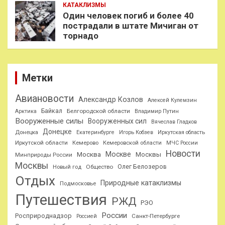
КАТАКЛИЗМЫ
Один человек погиб и более 40
пострадали в штате Мичиган от
торнадо
Метки
Авиановости
Александр Козлов
Алексей Кулемзин
Байкал
Белгородской области
Арктика
Владимир Путин
Вооруженные силы
Вооруженных сил
Вячеслав Гладков
Донецке
Донецка
Екатеринбурге
Игорь Кобзев
Иркутская область
Иркутской области
Кемерово
Кемеровской области
МЧС России
Новости
Москве
Москва
Москвы
Минприроды России
Москвы
Олег Белозеров
Общество
Новый год
Отдых
Природные катаклизмы
Подмосковье
Путешествия
РЖД
РЭО
России
Росприроднадзор
Санкт-Петербурге
Россией