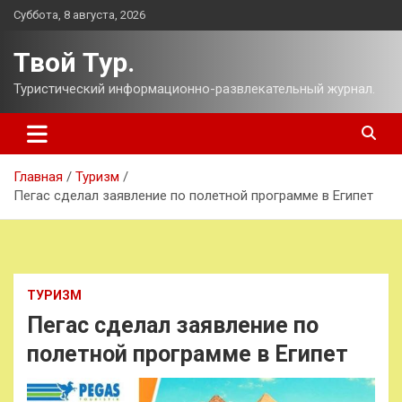
Перейти
Суббота, 8 августа, 2026
к
содержимому
Твой Тур.
Туристический информационно-развлекательный журнал.
Главная
Туризм
Пегас сделал заявление по полетной программе в Египет
ТУРИЗМ
Пегас сделал заявление по
полетной программе в Египет