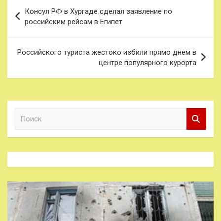
Навигация
Консул РФ в Хургаде сделал заявление по
по
российским рейсам в Египет
записям
Российского туриста жестоко избили прямо днем в
центре популярного курорта
П
о
и
с
к