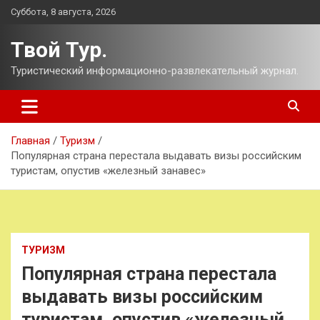
Перейти
Суббота, 8 августа, 2026
к
содержимому
Твой Тур.
Туристический информационно-развлекательный журнал.
Главная
Туризм
Популярная страна перестала выдавать визы российским
туристам, опустив «железный занавес»
ТУРИЗМ
Популярная страна перестала
выдавать визы российским
туристам, опустив «железный