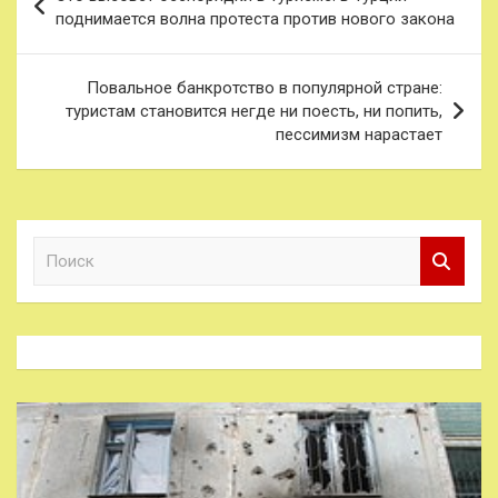
по
поднимается волна протеста против нового закона
записям
Повальное банкротство в популярной стране:
туристам становится негде ни поесть, ни попить,
пессимизм нарастает
П
о
и
с
к