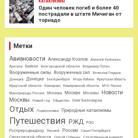
КАТАКЛИЗМЫ
Один человек погиб и более 40
пострадали в штате Мичиган от
торнадо
Метки
Авиановости
Александр Козлов
Алексей Кулемзин
Байкал
Белгородской области
Арктика
Владимир Путин
Вооруженные силы
Вооруженных сил
Вячеслав Гладков
Донецке
Донецка
Екатеринбурге
Игорь Кобзев
Иркутская область
Иркутской области
Кемерово
Кемеровской области
МЧС России
Новости
Москве
Москва
Москвы
Минприроды России
Москвы
Олег Белозеров
Общество
Новый год
Отдых
Природные катаклизмы
Подмосковье
Путешествия
РЖД
РЭО
России
Росприроднадзор
Санкт-Петербурге
Россией
Саратовской области
Следственный комитет
Сергей Собянин