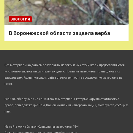
ЭКОЛОГИЯ
В Воронежской области зацвела верба
Все материалы на данном сайте взяты из открытых источников и предоставляются
исключительно в ознакомительных целях. Права на материалы принадлежат их
владельцам. Администрация сайта ответственности за содержание материала не
несет.
Если Вы обнаружили на нашем сайте материалы, которые нарушают авторские
права, принадлежащие Вам, Вашей компании или организации, пожалуйста, сообщите
нам.
На сайте могут быть опубликованы материалы 18+!
При цитировании ссылка на источник обязательна.