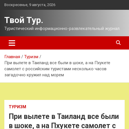
Перейти
Воскресенье, 9 августа, 2026
к
содержимому
Твой Тур.
Туристический информационно-развлекательный журнал.
Главная
Туризм
При вылете в Таиланд все были в шоке, а на Пхукете
самолет с российским туристами несколько часов
загадочно кружил над морем
ТУРИЗМ
При вылете в Таиланд все были
в шоке, а на Пхукете самолет с