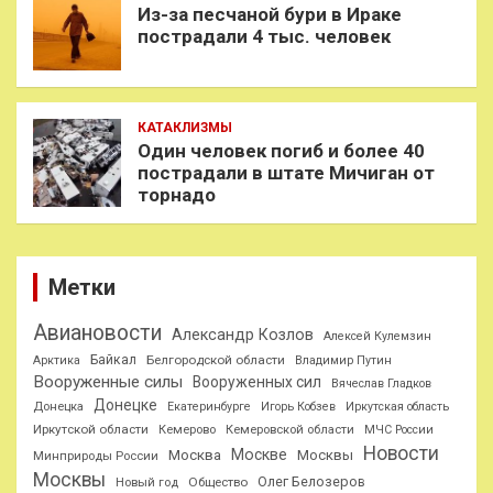
Из-за песчаной бури в Ираке
пострадали 4 тыс. человек
КАТАКЛИЗМЫ
Один человек погиб и более 40
пострадали в штате Мичиган от
торнадо
Метки
Авиановости
Александр Козлов
Алексей Кулемзин
Байкал
Белгородской области
Арктика
Владимир Путин
Вооруженные силы
Вооруженных сил
Вячеслав Гладков
Донецке
Донецка
Екатеринбурге
Игорь Кобзев
Иркутская область
Иркутской области
Кемерово
Кемеровской области
МЧС России
Новости
Москве
Москва
Москвы
Минприроды России
Москвы
Олег Белозеров
Общество
Новый год