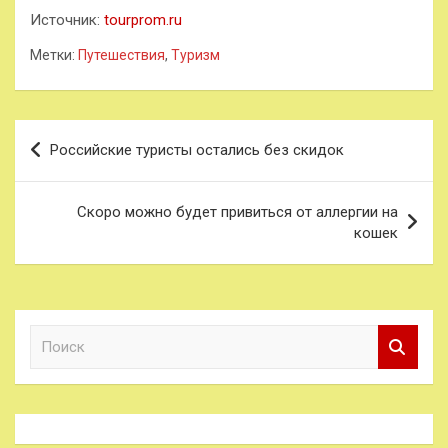
Источник:
tourprom.ru
Метки:
Путешествия
,
Туризм
Навигация
Российские туристы остались без скидок
по
записям
Скоро можно будет привиться от аллергии на
кошек
П
о
и
с
к