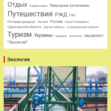
Отдых
Природные катаклизмы
Подмосковье
Путешествия
РЖД
РЭО
России
Росприроднадзор
Санкт-Петербурге
Россией
Саратовской области
Следственный комитет
Сергей Собянин
Туризм
Украины
нацпроект
Чувашии
Экология
"Экология"
Экология