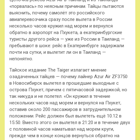
«порвалась» по неясным причинам. Тайцы пытаются
выяснить, почему самолёт это российского
авиаперевозчика сразу после вылета в России
несколько часов кружил над морем и вернулся
обратно в аэропорт на Пхукета, а екатеринбургские
туристы другого рейса — уже из России в Таиланд —
пребывают в шоке: рейс в Екатеринбурге задержали
почти на сутки, и вылетит ли он в Таиланд —
непонятно.
Тайское издание The Taiger излагает мнение
озадаченных тайцев — почему лайнер Azur Air ZF3750
в Новосибирск вылетел в прошедшие выходные с
острова Пхукет, причем с пятичасовой задержкой, но
так никуда и не полетел. «Он кружил в течение
нескольких часов над морем и вернулся на Пхукет,
оставив около 200 пассажиров в затруднительном
положении. Рейс должен был вылететь ещё 10.12 в
15:50. Вместо этого он вылетел в 21:20 и в течение двух
с половиной часов наматывал над морем круги,
прежде чем в конце концов вернуться обратно на