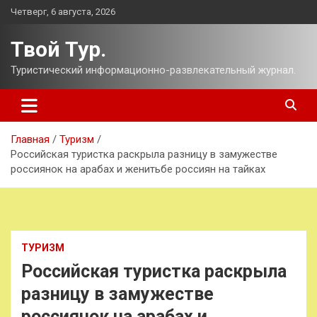
Перейти
Четверг, 6 августа, 2026
к
содержимому
Твой Тур.
Туристический информационно-развлекательный журнал.
Главная
Туризм
Российская туристка раскрыла разницу в замужестве
россиянок на арабах и женитьбе россиян на тайках
ТУРИЗМ
Российская туристка раскрыла
разницу в замужестве
россиянок на арабах и