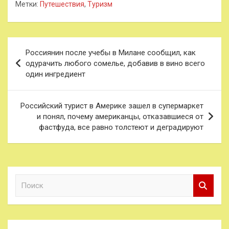
Метки:
Путешествия
,
Туризм
Навигация
Россиянин после учебы в Милане сообщил, как
по
одурачить любого сомелье, добавив в вино всего
один ингредиент
записям
Российский турист в Америке зашел в супермаркет
и понял, почему американцы, отказавшиеся от
фастфуда, все равно толстеют и деградируют
П
о
и
с
к