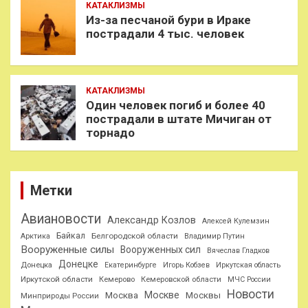
КАТАКЛИЗМЫ
Из-за песчаной бури в Ираке
пострадали 4 тыс. человек
КАТАКЛИЗМЫ
Один человек погиб и более 40
пострадали в штате Мичиган от
торнадо
Метки
Авиановости
Александр Козлов
Алексей Кулемзин
Байкал
Белгородской области
Арктика
Владимир Путин
Вооруженные силы
Вооруженных сил
Вячеслав Гладков
Донецке
Донецка
Екатеринбурге
Игорь Кобзев
Иркутская область
Иркутской области
Кемерово
Кемеровской области
МЧС России
Новости
Москве
Москва
Москвы
Минприроды России