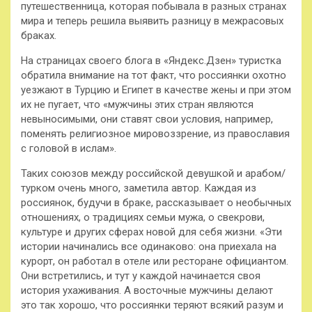
путешественница, которая побывала в разных странах
мира и теперь решила выявить разницу в межрасовых
браках.
На страницах
своего блога в «Яндекс.Дзен» туристка
обратила внимание на тот факт, что россиянки охотно
уезжают в Турцию и Египет в качестве жены и при этом
их не пугает, что «мужчины этих стран являются
невыносимыми, они ставят свои условия, например,
поменять религиозное мировоззрение, из православия
с головой в ислам».
Таких союзов между российской девушкой и арабом/
турком очень много, заметила автор. Каждая из
россиянок, будучи в браке, рассказывает о необычных
отношениях, о традициях семьи мужа, о свекрови,
культуре и других сферах новой для себя жизни. «Эти
истории начинались все одинаково: она приехала на
курорт, он работал в отеле или ресторане официантом.
Они встретились, и тут у каждой начинается своя
история ухаживания. А восточные мужчины делают
это так хорошо, что россиянки теряют всякий разум и