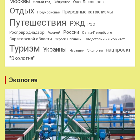
Москвы
Олег Белозеров
Общество
Новый год
Отдых
Природные катаклизмы
Подмосковье
Путешествия
РЖД
РЭО
России
Росприроднадзор
Санкт-Петербурге
Россией
Саратовской области
Следственный комитет
Сергей Собянин
Туризм
Украины
нацпроект
Чувашии
Экология
"Экология"
Экология