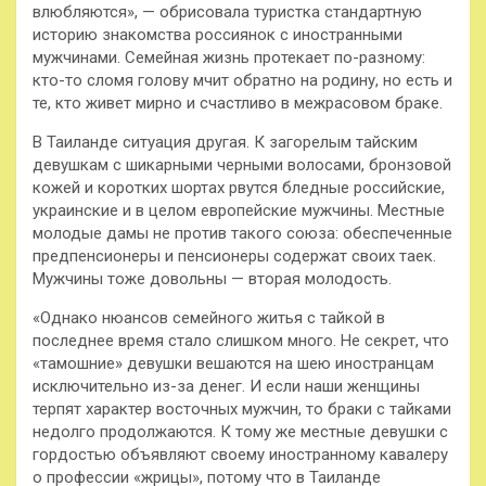
влюбляются», — обрисовала туристка стандартную
историю знакомства россиянок с иностранными
мужчинами. Семейная жизнь протекает по-разному:
кто-то сломя голову мчит обратно на родину, но есть и
те, кто живет мирно и счастливо в межрасовом браке.
В Таиланде ситуация другая. К загорелым тайским
девушкам с шикарными черными волосами, бронзовой
кожей и коротких шортах рвутся бледные российские,
украинские и в целом европейские мужчины. Местные
молодые дамы не против такого союза: обеспеченные
предпенсионеры и пенсионеры содержат своих таек.
Мужчины тоже довольны — вторая молодость.
«Однако нюансов семейного житья с тайкой в
последнее время стало слишком много. Не секрет, что
«тамошние» девушки вешаются на шею иностранцам
исключительно из-за денег. И если наши женщины
терпят характер восточных мужчин, то браки с тайками
недолго продолжаются. К тому же местные девушки с
гордостью объявляют своему иностранному кавалеру
о профессии «жрицы», потому что в Таиланде