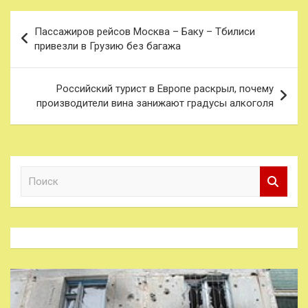
Навигация
Пассажиров рейсов Москва – Баку – Тбилиси
по
привезли в Грузию без багажа
записям
Российский турист в Европе раскрыл, почему
производители вина занижают градусы алкоголя
П
о
и
с
к