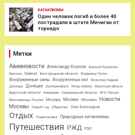
КАТАКЛИЗМЫ
Один человек погиб и более 40
пострадали в штате Мичиган от
торнадо
Метки
Авиановости
Александр Козлов
Алексей Кулемзин
Байкал
Белгородской области
Арктика
Владимир Путин
Вооруженные силы
Вооруженных сил
Вячеслав Гладков
Донецке
Донецка
Екатеринбурге
Игорь Кобзев
Иркутская область
Иркутской области
Кемерово
Кемеровской области
МЧС России
Новости
Москве
Москва
Москвы
Минприроды России
Москвы
Олег Белозеров
Общество
Новый год
Отдых
Природные катаклизмы
Подмосковье
Путешествия
РЖД
РЭО