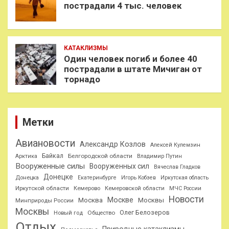
пострадали 4 тыс. человек
КАТАКЛИЗМЫ
Один человек погиб и более 40
пострадали в штате Мичиган от
торнадо
Метки
Авиановости
Александр Козлов
Алексей Кулемзин
Байкал
Белгородской области
Арктика
Владимир Путин
Вооруженные силы
Вооруженных сил
Вячеслав Гладков
Донецке
Донецка
Екатеринбурге
Игорь Кобзев
Иркутская область
Иркутской области
Кемерово
Кемеровской области
МЧС России
Новости
Москве
Москва
Москвы
Минприроды России
Москвы
Олег Белозеров
Общество
Новый год
Отдых
Природные катаклизмы