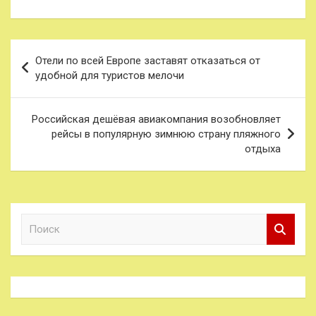
Навигация
Отели по всей Европе заставят отказаться от
по
удобной для туристов мелочи
записям
Российская дешёвая авиакомпания возобновляет
рейсы в популярную зимнюю страну пляжного
отдыха
П
о
и
с
к