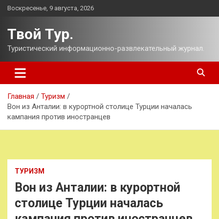
Перейти
Воскресенье, 9 августа, 2026
к
содержимому
Твой Тур.
Туристический информационно-развлекательный журнал.
Главная
Туризм
Вон из Анталии: в курортной столице Турции началась
кампания против иностранцев
ТУРИЗМ
Вон из Анталии: в курортной
столице Турции началась
кампания против иностранцев