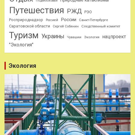
Подмосковье
Путешествия
РЖД
РЭО
России
Росприроднадзор
Санкт-Петербурге
Россией
Саратовской области
Следственный комитет
Сергей Собянин
Туризм
Украины
нацпроект
Чувашии
Экология
"Экология"
Экология