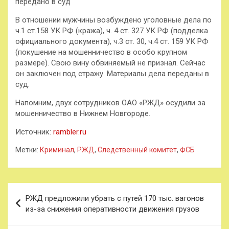
передано в суд
В отношении мужчины возбуждено уголовные дела по
ч.1 ст.158 УК РФ (кража), ч. 4 ст. 327 УК РФ (подделка
официального документа), ч.3 ст. 30, ч.4 ст. 159 УК РФ
(покушение на мошенничество в особо крупном
размере). Свою вину обвиняемый не признал. Сейчас
он заключен под стражу. Материалы дела переданы в
суд.
Напомним, двух сотрудников ОАО «РЖД» осудили за
мошенничество в Нижнем Новгороде.
Источник:
rambler.ru
Метки:
Криминал
,
РЖД
,
Следственный комитет
,
ФСБ
Навигация
РЖД предложили убрать с путей 170 тыс. вагонов
по
из-за снижения оперативности движения грузов
записям