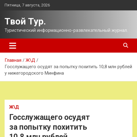
Перейти
Пятница, 7 августа, 2026
к
содержимому
Твой Тур.
Туристический информационно-развлекательный журнал.
Главная
Ж\Д
Госслужащего осудят за попытку похитить 10,8 млн рублей
у нижегородского Минфина
Ж\Д
Госслужащего осудят
за попытку похитить
10,8 млн рублей