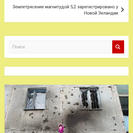
Землетрясение магнитудой 5,2 зарегистрировано у
Новой Зеландии
П
о
и
с
к