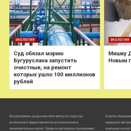
ЭКОЛОГИЯ
ЭКОЛОГИЯ
Суд обязал мэрию
Мишку Д
Бугуруслана запустить
Новым 
очистные, на ремонт
которых ушло 100 миллионов
рублей
Все материалы на данном сайте взяты из открытых
Если Вы обнаружи
источников и предоставляются исключительно в
нарушают авторс
ознакомительных целях. Права на материалы принадлежат
компании или орг