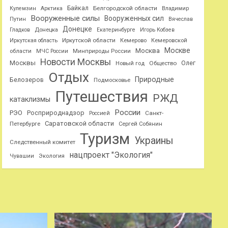
Байкал
Белгородской области
Кулемзин
Арктика
Владимир
Вооруженные силы
Вооруженных сил
Путин
Вячеслав
Донецке
Гладков
Донецка
Екатеринбурге
Игорь Кобзев
Иркутской области
Иркутская область
Кемерово
Кемеровской
Москве
Москва
области
МЧС России
Минприроды России
Новости Москвы
Москвы
Олег
Общество
Новый год
Отдых
Природные
Белозеров
Подмосковье
Путешествия
РЖД
катаклизмы
России
РЭО
Росприроднадзор
Санкт-
Россией
Саратовской области
Петербурге
Сергей Собянин
Туризм
Украины
Следственный комитет
нацпроект "Экология"
Чувашии
Экология