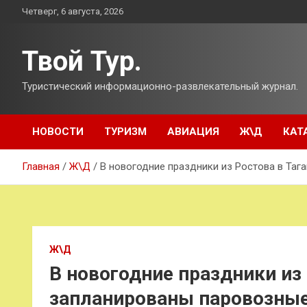
Перейти
Четверг, 6 августа, 2026
к
содержимому
Твой Тур.
Туристический информационно-развлекательный журнал.
НОВОСТИ
ТУРИЗМ
АВИАЦИЯ
Ж\Д
КАТ
Главная
Ж\Д
В новогодние праздники из Ростова в Таг
Ж\Д
В новогодние праздники из 
запланированы паровозны