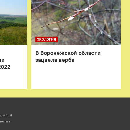
ЭКОЛОГИЯ
В Воронежской области
ии
зацвела верба
2022
алы 18+!
ательна.