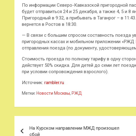
По информации Северо-Кавказской пригородной пас
будет отправиться 24 и 25 декабря, а также 4, 5 и 8
Пригородный в 9:32, а прибывать в Таганрог – в 11:4
вернется в Ростов в 18:30.
— В связи с большим спросом составность поезда у
пригородных кассах и мобильном приложении «РЖД П
отправления поезда (по документу, удостоверяющему
Стоимость проезда по полному тарифу в одну сторон
действует 50% скидка. Для детей до семи лет поезд
при условии сопровождения взрослого).
Источник:
rambler.ru
Метки:
Новости Москвы
,
РЖД
Навигация
На Курском направлении МЖД произошел
по
сбой