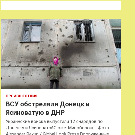
к
ПРОИСШЕСТВИЯ
ВСУ обстреляли Донецк и
Ясиноватую в ДНР
Украинские войска выпустили 12 снарядов по
Донецку и ЯсиноватойСюжетМинобороны: Фото:
Alexander Rekun / Global Look Press Вооруженные