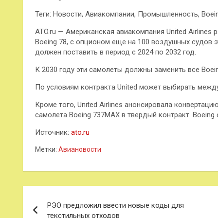
Теги: Новости, Авиакомпании, Промышленность, Boeing,
ATO.ru — Американская авиакомпания United Airline
Boeing 78, с опционом еще на 100 воздушных судов 
должен поставить в период с 2024 по 2032 год.
К 2030 году эти самолеты должны заменить все Boeing
По условиям контракта United может выбирать между 
Кроме того, United Airlines анонсировала конверта
самолета Boeing 737MAX в твердый контракт. Boeing 
Источник:
ato.ru
Метки:
Авиановости
Навигация
РЭО предложил ввести новые коды для
по
текстильных отходов