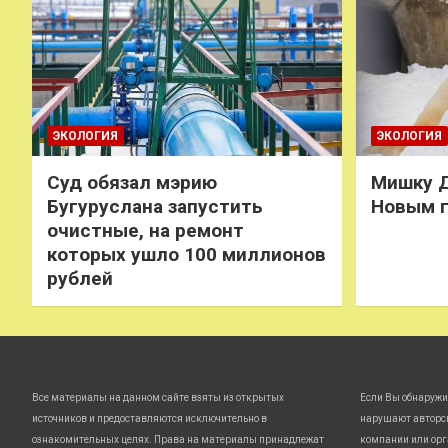
ЭКОЛОГИЯ
ЭКОЛОГИЯ
Суд обязал мэрию
Мишку Д
Бугуруслана запустить
Новым 
очистные, на ремонт
которых ушло 100 миллионов
рублей
Все материалы на данном сайте взяты из открытых
Если Вы обнаружи
источников и предоставляются исключительно в
нарушают авторс
ознакомительных целях. Права на материалы принадлежат
компании или орг