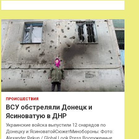
к
ПРОИСШЕСТВИЯ
ВСУ обстреляли Донецк и
Ясиноватую в ДНР
Украинские войска выпустили 12 снарядов по
Донецку и ЯсиноватойСюжетМинобороны: Фото:
Alexander Rekun / Global Look Press Вооруженные