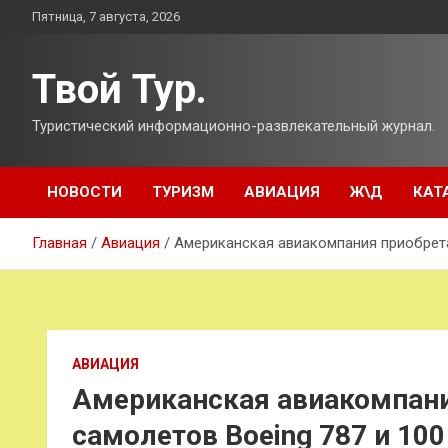
Перейти
Пятница, 7 августа, 2026
к
содержимому
Твой Тур.
Туристический информационно-развлекательный журнал.
НОВОСТИ
ТУРИЗМ
АВИАЦИЯ
Ж\Д
КАТ
Главная
Авиация
Американская авиакомпания приобрета
АВИАЦИЯ
Американская авиакомпани
самолетов Boeing 787 и 10