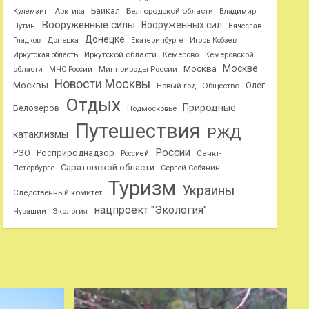
Байкал
Белгородской области
Кулемзин
Арктика
Владимир
Вооруженные силы
Вооруженных сил
Путин
Вячеслав
Донецке
Гладков
Донецка
Екатеринбурге
Игорь Кобзев
Иркутской области
Иркутская область
Кемерово
Кемеровской
Москве
Москва
области
МЧС России
Минприроды России
Новости Москвы
Москвы
Олег
Общество
Новый год
Отдых
Природные
Белозеров
Подмосковье
Путешествия
РЖД
катаклизмы
России
РЭО
Росприроднадзор
Санкт-
Россией
Саратовской области
Петербурге
Сергей Собянин
Туризм
Украины
Следственный комитет
нацпроект "Экология"
Чувашии
Экология