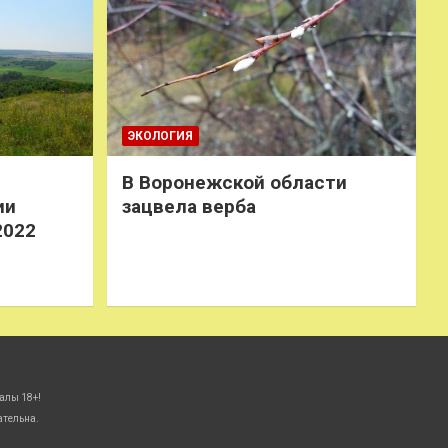
ЭКОЛОГИЯ
В Воронежской области
ии
зацвела верба
2022
алы 18+!
ательна.