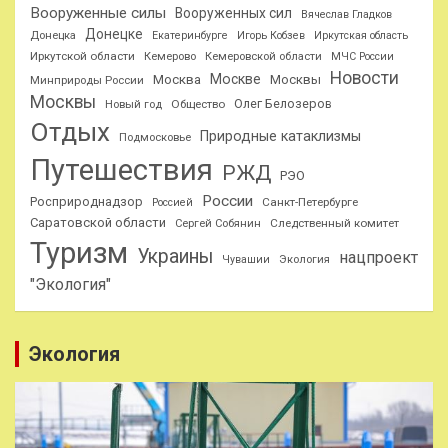
Вооруженные силы
Вооруженных сил
Вячеслав Гладков
Донецке
Донецка
Екатеринбурге
Игорь Кобзев
Иркутская область
Иркутской области
Кемерово
Кемеровской области
МЧС России
Новости
Москве
Москва
Москвы
Минприроды России
Москвы
Олег Белозеров
Общество
Новый год
Отдых
Природные катаклизмы
Подмосковье
Путешествия
РЖД
РЭО
России
Росприроднадзор
Санкт-Петербурге
Россией
Саратовской области
Следственный комитет
Сергей Собянин
Туризм
Украины
нацпроект
Чувашии
Экология
"Экология"
Экология