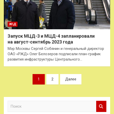
Ж\Д
Запуск МЦД-3 и МЦД-4 запланировали
на август-сентябрь 2023 года
Мэр Москвы Сергей Собянин и генеральный директор
ОАО «РЖД» Олег Белозеров подписали план-график
развития инфраструктуры Центрального…
Пагинация
1
2
Далее
записей
П
о