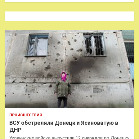
и
с
к
ПРОИСШЕСТВИЯ
ВСУ обстреляли Донецк и Ясиноватую в
ДНР
Украинские войска выпустили 12 снарядов по Донецку