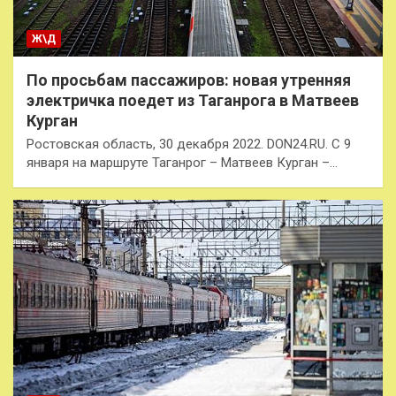
Ж\Д
По просьбам пассажиров: новая утренняя
электричка поедет из Таганрога в Матвеев
Курган
Ростовская область, 30 декабря 2022. DON24.RU. С 9
января на маршруте Таганрог – Матвеев Курган –…