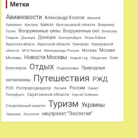
Метки
Авиановости
Александр Козлов
Алексей
Байкал
Белгородской области
Кулемзин
Арктика
Владимир
Вооруженные силы
Вооруженных сил
Путин
Вячеслав
Донецке
Гладков
Донецка
Екатеринбурге
Игорь Кобзев
Иркутской области
Иркутская область
Кемерово
Кемеровской
Москве
Москва
области
МЧС России
Минприроды России
Новости Москвы
Москвы
Олег
Общество
Новый год
Отдых
Природные
Белозеров
Подмосковье
Путешествия
РЖД
катаклизмы
России
РЭО
Росприроднадзор
Санкт-
Россией
Саратовской области
Петербурге
Сергей Собянин
Туризм
Украины
Следственный комитет
нацпроект "Экология"
Чувашии
Экология