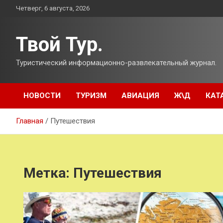
Перейти
Четверг, 6 августа, 2026
к
содержимому
Твой Тур.
Туристический информационно-развлекательный журнал.
НОВОСТИ
ТУРИЗМ
АВИАЦИЯ
Ж\Д
КАТ
Главная
Путешествия
Метка:
Путешествия