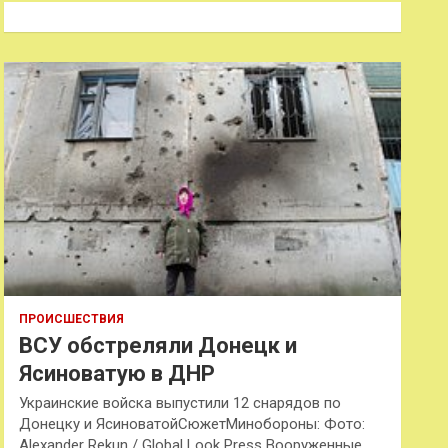
к
ПРОИСШЕСТВИЯ
ВСУ обстреляли Донецк и
Ясиноватую в ДНР
Украинские войска выпустили 12 снарядов по
Донецку и ЯсиноватойСюжетМинобороны: Фото:
Alexander Rekun / Global Look Press Вооруженные