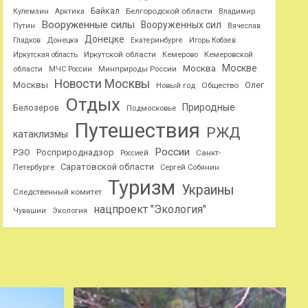
Байкал
Белгородской области
Кулемзин
Арктика
Владимир
Вооруженные силы
Вооруженных сил
Путин
Вячеслав
Донецке
Гладков
Донецка
Екатеринбурге
Игорь Кобзев
Иркутской области
Иркутская область
Кемерово
Кемеровской
Москве
Москва
области
МЧС России
Минприроды России
Новости Москвы
Москвы
Олег
Общество
Новый год
Отдых
Природные
Белозеров
Подмосковье
Путешествия
РЖД
катаклизмы
России
РЭО
Росприроднадзор
Санкт-
Россией
Саратовской области
Петербурге
Сергей Собянин
Туризм
Украины
Следственный комитет
нацпроект "Экология"
Чувашии
Экология