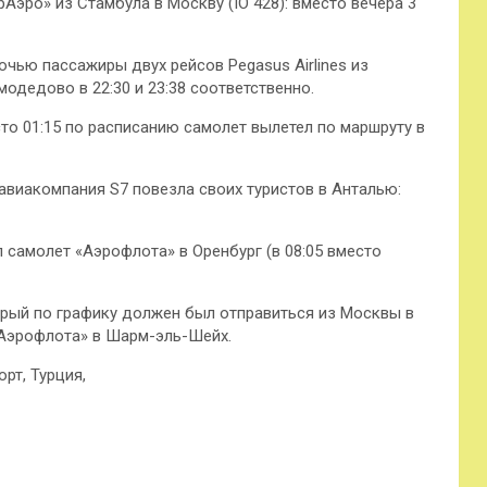
эро» из Стамбула в Москву (IO 428): вместо вечера 3
очью пассажиры двух рейсов Pegasus Airlines из
одедово в 22:30 и 23:38 соответственно.
есто 01:15 по расписанию самолет вылетел по маршруту в
 авиакомпания S7 повезла своих туристов в Анталью:
 самолет «Аэрофлота» в Оренбург (в 08:05 вместо
орый по графику должен был отправиться из Москвы в
0 «Аэрофлота» в Шарм-эль-Шейх.
рт, Турция,