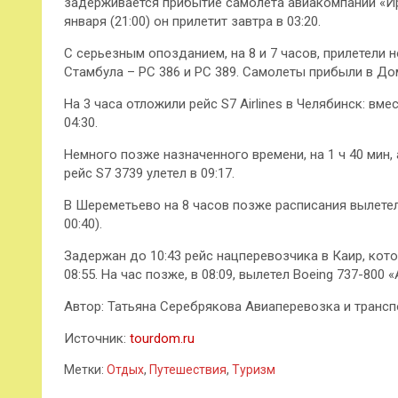
задерживается прибытие самолета авиакомпании «ИрA
января (21:00) он прилетит завтра в 03:20.
С серьезным опозданием, на 8 и 7 часов, прилетели н
Стамбула – PC 386 и PC 389. Самолеты прибыли в Дом
На 3 часа отложили рейс S7 Airlines в Челябинск: вм
04:30.
Немного позже назначенного времени, на 1 ч 40 мин,
рейс S7 3739 улетел в 09:17.
В Шереметьево на 8 часов позже расписания вылетел
00:40).
Задержан до 10:43 рейс нацперевозчика в Каир, кот
08:55. На час позже, в 08:09, вылетел Boeing 737-80
Автор: Татьяна Серебрякова Авиаперевозка и транспо
Источник:
tourdom.ru
Метки:
Отдых
,
Путешествия
,
Туризм