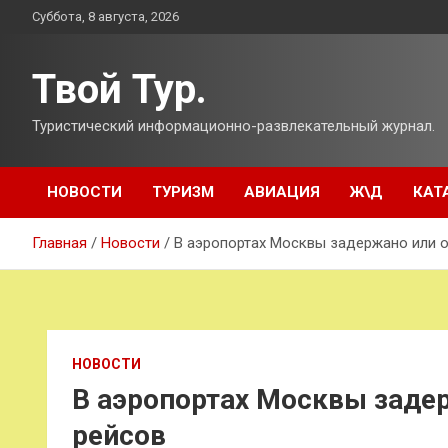
Перейти
Суббота, 8 августа, 2026
к
содержимому
Твой Тур.
Туристический информационно-развлекательный журнал.
НОВОСТИ
ТУРИЗМ
АВИАЦИЯ
Ж\Д
КАТ
Главная
Новости
В аэропортах Москвы задержано или о
НОВОСТИ
В аэропортах Москвы заде
рейсов