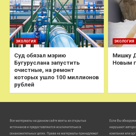
ЭКОЛОГИЯ
ЭКОЛОГИЯ
Суд обязал мэрию
Мишку Д
Бугуруслана запустить
Новым 
очистные, на ремонт
которых ушло 100 миллионов
рублей
Все материалы на данном сайте взяты из открытых
Если Вы обнаружи
источников и предоставляются исключительно в
нарушают авторс
ознакомительных целях. Права на материалы принадлежат
компании или орг