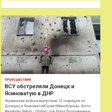
к
ПРОИСШЕСТВИЯ
ВСУ обстреляли Донецк и
Ясиноватую в ДНР
Украинские войска выпустили 12 снарядов по
Донецку и ЯсиноватойСюжетМинобороны: Фото:
Alexander Rekun / Global Look Press Вооруженные