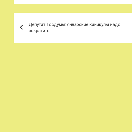
Навигация
Депутат Госдумы: январские каникулы надо
по
сократить
записям