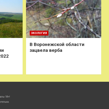
ЭКОЛОГИЯ
В Воронежской области
ии
зацвела верба
2022
алы 18+!
ательна.