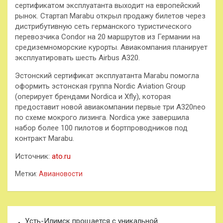
сертификатом эксплуатанта выходит на европейский
рынок. Стартап Marabu открыл продажу билетов через
дистрибутивную сеть германского туристического
перевозчика Condor на 20 маршрутов из Германии на
средиземноморские курорты. Авиакомпания планирует
эксплуатировать шесть Airbus A320.
Эстонский сертификат эксплуатанта Marabu помогла
оформить эстонская группа Nordic Aviation Group
(оперирует брендами Nordica и Xfly), которая
предоставит новой авиакомпании первые три A320neo
по схеме мокрого лизинга. Nordica уже завершила
набор более 100 пилотов и бортпроводников под
контракт Marabu.
Источник:
ato.ru
Метки:
Авиановости
Навигация
Усть-Илимск прощается с уникальной