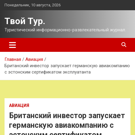
Перейти
Понедельник, 10 августа, 2026
к
содержимому
Твой Тур.
Туристический информационно-развлекательный журнал.
Главная
Авиация
Британский инвестор запускает германскую авиакомпанию
с эстонским сертификатом эксплуатанта
АВИАЦИЯ
Британский инвестор запускает
германскую авиакомпанию с
эстонским сертификатом