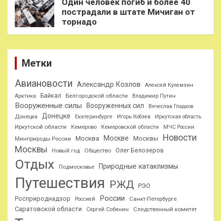
Один человек погиб и более 40
пострадали в штате Мичиган от
торнадо
Метки
Авиановости
Александр Козлов
Алексей Кулемзин
Байкал
Белгородской области
Арктика
Владимир Путин
Вооруженные силы
Вооруженных сил
Вячеслав Гладков
Донецке
Донецка
Екатеринбурге
Игорь Кобзев
Иркутская область
Иркутской области
Кемерово
Кемеровской области
МЧС России
Новости
Москве
Москва
Москвы
Минприроды России
Москвы
Олег Белозеров
Общество
Новый год
Отдых
Природные катаклизмы
Подмосковье
Путешествия
РЖД
РЭО
России
Росприроднадзор
Санкт-Петербурге
Россией
Саратовской области
Следственный комитет
Сергей Собянин