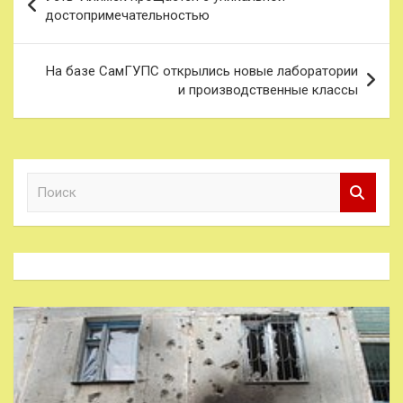
по
достопримечательностью
записям
На базе СамГУПС открылись новые лаборатории
и производственные классы
П
о
и
с
к