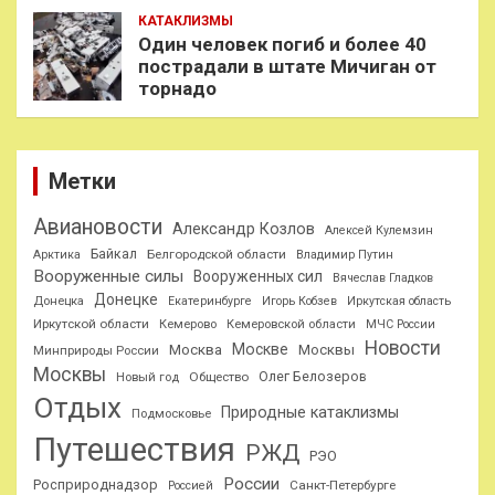
КАТАКЛИЗМЫ
Один человек погиб и более 40
пострадали в штате Мичиган от
торнадо
Метки
Авиановости
Александр Козлов
Алексей Кулемзин
Байкал
Белгородской области
Арктика
Владимир Путин
Вооруженные силы
Вооруженных сил
Вячеслав Гладков
Донецке
Донецка
Екатеринбурге
Игорь Кобзев
Иркутская область
Иркутской области
Кемерово
Кемеровской области
МЧС России
Новости
Москве
Москва
Москвы
Минприроды России
Москвы
Олег Белозеров
Общество
Новый год
Отдых
Природные катаклизмы
Подмосковье
Путешествия
РЖД
РЭО
России
Росприроднадзор
Санкт-Петербурге
Россией