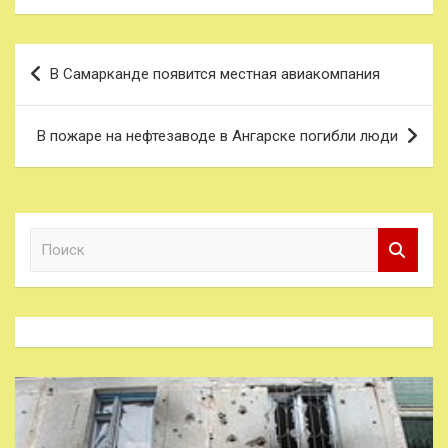
Навигация
В Самарканде появится местная авиакомпания
по
записям
В пожаре на нефтезаводе в Ангарске погибли люди
П
о
и
с
к