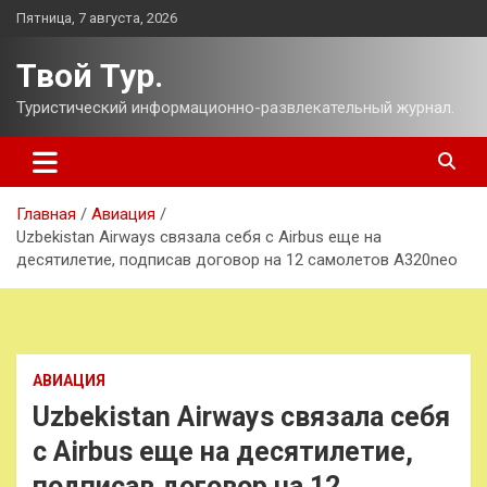
Перейти
Пятница, 7 августа, 2026
к
содержимому
Твой Тур.
Туристический информационно-развлекательный журнал.
Главная
Авиация
Uzbekistan Airways связала себя с Airbus еще на
десятилетие, подписав договор на 12 самолетов A320neo
АВИАЦИЯ
Uzbekistan Airways связала себя
с Airbus еще на десятилетие,
подписав договор на 12