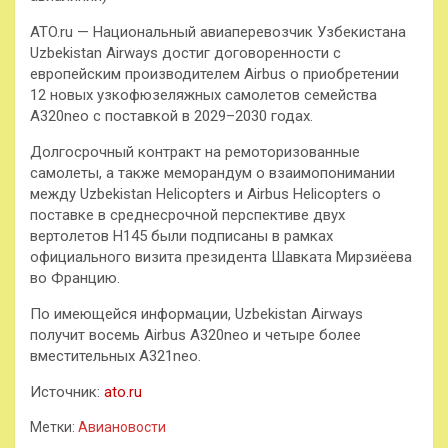
ATO.ru — Национальный авиаперевозчик Узбекистана
Uzbekistan Airways достиг договоренности с
европейским производителем Airbus о приобретении
12 новых узкофюзеляжных самолетов семейства
А320neo с поставкой в 2029–2030 годах.
Долгосрочный контракт на ремоторизованные
самолеты, а также меморандум о взаимопонимании
между Uzbekistan Helicopters и Airbus Helicopters о
поставке в среднесрочной перспективе двух
вертолетов Н145 были подписаны в рамках
официального визита президента Шавката Мирзиёева
во Францию.
По имеющейся информации, Uzbekistan Airways
получит восемь Airbus A320neo и четыре более
вместительных A321neo.
Источник:
ato.ru
Метки:
Авиановости