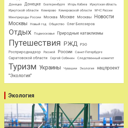
Донецке
Донецка
Екатеринбурге
Игорь Кобзев
Иркутская область
Иркутской области
Кемерово
Кемеровской области
МЧС России
Новости
Москве
Москва
Москвы
Минприроды России
Москвы
Олег Белозеров
Общество
Новый год
Отдых
Природные катаклизмы
Подмосковье
Путешествия
РЖД
РЭО
России
Росприроднадзор
Санкт-Петербурге
Россией
Саратовской области
Следственный комитет
Сергей Собянин
Туризм
Украины
нацпроект
Чувашии
Экология
"Экология"
Экология