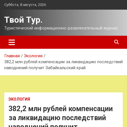
Перейти
Суббота, 8 августа, 2026
к
содержимому
Твой Тур.
Туристический информационно-развлекательный журнал.
Главная
Экология
382,2 млн рублей компенсации за ликвидацию последствий
наводнений получит Забайкальский край
ЭКОЛОГИЯ
382,2 млн рублей компенсации
за ликвидацию последствий
наводнений получит