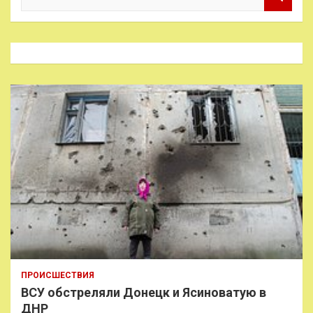
о
и
с
к
ПРОИСШЕСТВИЯ
ВСУ обстреляли Донецк и Ясиноватую в
ДНР