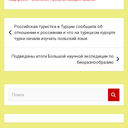
Навигация
Российская туристка в Турции сообщила об
по
отношении к россиянам и что на турецком курорте
турки начали изучать польский язык
записям
Подведены итоги Большой научной экспедиции по
биоразнообразию
П
о
и
с
к