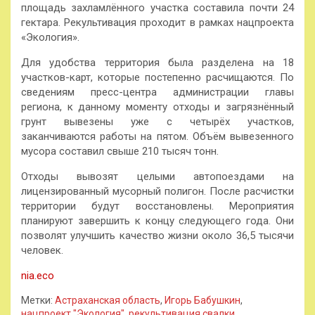
площадь захламлённого участка составила почти 24
гектара. Рекультивация проходит в рамках нацпроекта
«Экология».
Для удобства территория была разделена на 18
участков-карт, которые постепенно расчищаются. По
сведениям пресс-центра администрации главы
региона, к данному моменту отходы и загрязнённый
грунт вывезены уже с четырёх участков,
заканчиваются работы на пятом. Объём вывезенного
мусора составил свыше 210 тысяч тонн.
Отходы вывозят целыми автопоездами на
лицензированный мусорный полигон. После расчистки
территории будут восстановлены. Мероприятия
планируют завершить к концу следующего года. Они
позволят улучшить качество жизни около 36,5 тысячи
человек.
nia.eco
Метки:
Астраханская область
,
Игорь Бабушкин
,
нацпроект "Экология"
,
рекультивация свалки