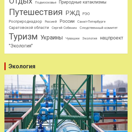
Отдых
Природные катаклизмы
Подмосковье
Путешествия
РЖД
РЭО
России
Росприроднадзор
Санкт-Петербурге
Россией
Саратовской области
Следственный комитет
Сергей Собянин
Туризм
Украины
нацпроект
Чувашии
Экология
"Экология"
Экология