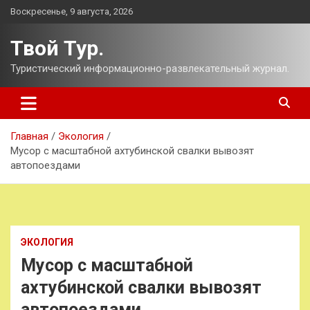
Перейти
Воскресенье, 9 августа, 2026
к
содержимому
Твой Тур.
Туристический информационно-развлекательный журнал.
Главная
Экология
Мусор с масштабной ахтубинской свалки вывозят
автопоездами
ЭКОЛОГИЯ
Мусор с масштабной
ахтубинской свалки вывозят
автопоездами