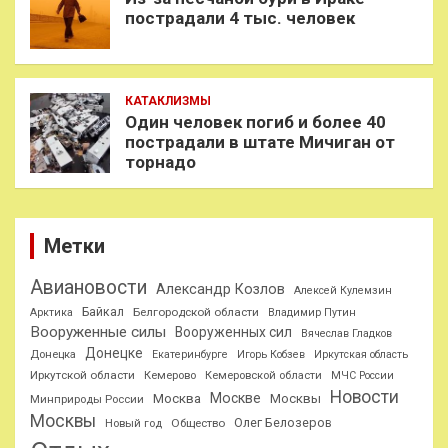
пострадали 4 тыс. человек
КАТАКЛИЗМЫ
Один человек погиб и более 40
пострадали в штате Мичиган от
торнадо
Метки
Авиановости
Александр Козлов
Алексей Кулемзин
Байкал
Белгородской области
Арктика
Владимир Путин
Вооруженные силы
Вооруженных сил
Вячеслав Гладков
Донецке
Донецка
Екатеринбурге
Игорь Кобзев
Иркутская область
Иркутской области
Кемерово
Кемеровской области
МЧС России
Новости
Москве
Москва
Москвы
Минприроды России
Москвы
Олег Белозеров
Общество
Новый год