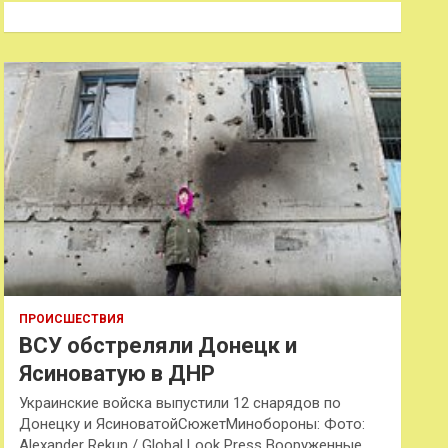
к
ПРОИСШЕСТВИЯ
ВСУ обстреляли Донецк и
Ясиноватую в ДНР
Украинские войска выпустили 12 снарядов по
Донецку и ЯсиноватойСюжетМинобороны: Фото:
Alexander Rekun / Global Look Press Вооруженные