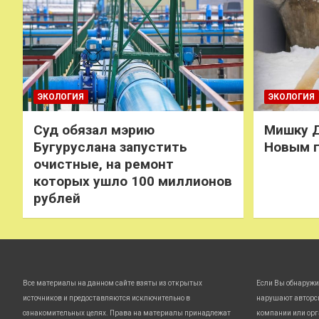
ЭКОЛОГИЯ
ЭКОЛОГИЯ
Суд обязал мэрию
Мишку Д
Бугуруслана запустить
Новым 
очистные, на ремонт
которых ушло 100 миллионов
рублей
Все материалы на данном сайте взяты из открытых
Если Вы обнаружи
источников и предоставляются исключительно в
нарушают авторс
ознакомительных целях. Права на материалы принадлежат
компании или орг