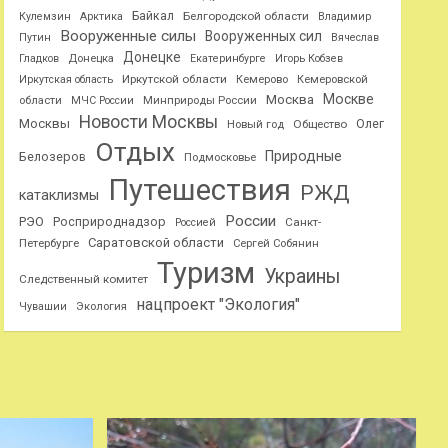
Байкал
Белгородской области
Кулемзин
Арктика
Владимир
Вооруженные силы
Вооруженных сил
Путин
Вячеслав
Донецке
Гладков
Донецка
Екатеринбурге
Игорь Кобзев
Иркутской области
Иркутская область
Кемерово
Кемеровской
Москве
Москва
области
МЧС России
Минприроды России
Новости Москвы
Москвы
Олег
Общество
Новый год
Отдых
Природные
Белозеров
Подмосковье
Путешествия
РЖД
катаклизмы
России
РЭО
Росприроднадзор
Санкт-
Россией
Саратовской области
Петербурге
Сергей Собянин
Туризм
Украины
Следственный комитет
нацпроект "Экология"
Чувашии
Экология