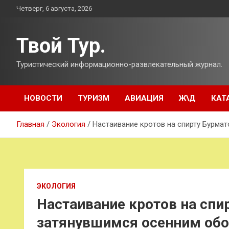
Перейти
Четверг, 6 августа, 2026
к
содержимому
Твой Тур.
Туристический информационно-развлекательный журнал.
НОВОСТИ
ТУРИЗМ
АВИАЦИЯ
Ж\Д
КАТ
Главная
Экология
Настаивание кротов на спирту Бурма
ЭКОЛОГИЯ
Настаивание кротов на спи
затянувшимся осенним об