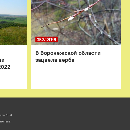
ЭКОЛОГИЯ
В Воронежской области
ии
зацвела верба
2022
алы 18+!
ательна.