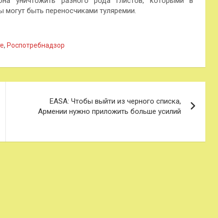
бна уничтожить разного рода глистов, которыми в
 могут быть переносчиками туляремии.
те
,
Роспотребнадзор
EASA: Чтобы выйти из черного списка,
Армении нужно приложить больше усилий