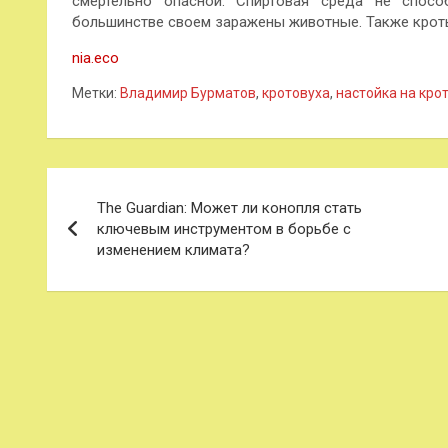
смертельно опасной. Спиртовая среда не спосо
большинстве своем заражены животные. Также кроты
nia.eco
Метки:
Владимир Бурматов
,
кротовуха
,
настойка на кро
Навигация
The Guardian: Может ли конопля стать
по
ключевым инструментом в борьбе с
изменением климата?
записям