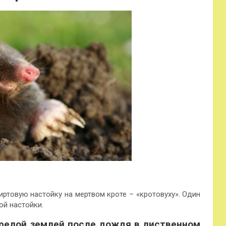
ртовую настойку на мертвом кроте – «кротовуху». Один
ой настойки.
 прелой землей после дождя в лиственном