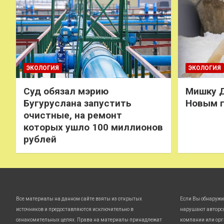
ЭКОЛОГИЯ
ЭКОЛОГИЯ
Суд обязал мэрию
Мишку Д
Бугуруслана запустить
Новым 
очистные, на ремонт
которых ушло 100 миллионов
рублей
Все материалы на данном сайте взяты из открытых
Если Вы обнаружи
источников и предоставляются исключительно в
нарушают авторс
ознакомительных целях. Права на материалы принадлежат
компании или орг