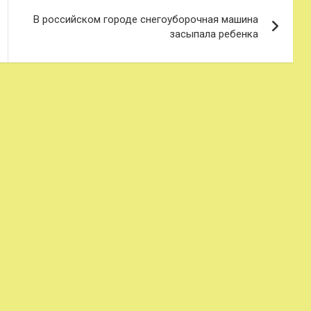
В российском городе снегоуборочная машина
засыпала ребенка