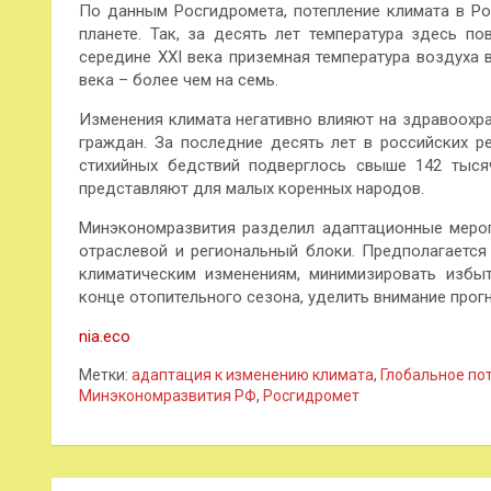
По данным Росгидромета, потепление климата в Рос
планете. Так, за десять лет температура здесь по
середине XXI века приземная температура воздуха в
века – более чем на семь.
Изменения климата негативно влияют на здравоохра
граждан. За последние десять лет в российских р
стихийных бедствий подверглось свыше 142 тыся
представляют для малых коренных народов.
Минэкономразвития разделил адаптационные мероп
отраслевой и региональный блоки. Предполагается
климатическим изменениям, минимизировать избыт
конце отопительного сезона, уделить внимание прог
nia.eco
Метки:
адаптация к изменению климата
,
Глобальное по
Минэкономразвития РФ
,
Росгидромет