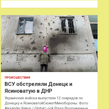
к
ПРОИСШЕСТВИЯ
ВСУ обстреляли Донецк и
Ясиноватую в ДНР
Украинские войска выпустили 12 снарядов по
Донецку и ЯсиноватойСюжетМинобороны: Фото:
Alexander Rekun / Global Look Press Вооруженные