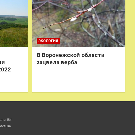
ЭКОЛОГИЯ
В Воронежской области
ии
зацвела верба
2022
алы 18+!
ательна.