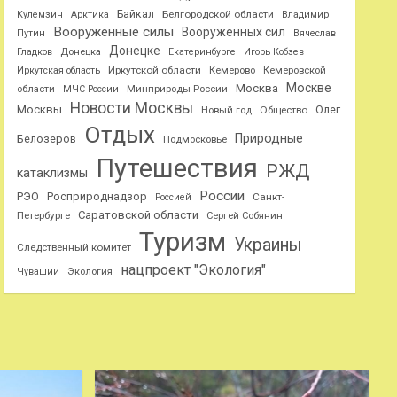
Байкал
Белгородской области
Кулемзин
Арктика
Владимир
Вооруженные силы
Вооруженных сил
Путин
Вячеслав
Донецке
Гладков
Донецка
Екатеринбурге
Игорь Кобзев
Иркутской области
Иркутская область
Кемерово
Кемеровской
Москве
Москва
области
МЧС России
Минприроды России
Новости Москвы
Москвы
Олег
Общество
Новый год
Отдых
Природные
Белозеров
Подмосковье
Путешествия
РЖД
катаклизмы
России
РЭО
Росприроднадзор
Санкт-
Россией
Саратовской области
Петербурге
Сергей Собянин
Туризм
Украины
Следственный комитет
нацпроект "Экология"
Чувашии
Экология