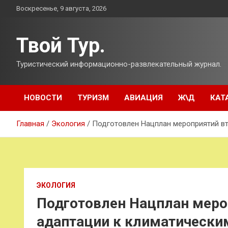
Перейти
Воскресенье, 9 августа, 2026
к
содержимому
Твой Тур.
Туристический информационно-развлекательный журнал.
НОВОСТИ
ТУРИЗМ
АВИАЦИЯ
Ж\Д
КАТ
Главная
Экология
Подготовлен Нацплан мероприятий вт
ЭКОЛОГИЯ
Подготовлен Нацплан меро
адаптации к климатически