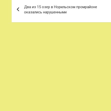
Навигация
Два из 15 озер в Норильском промрайоне
по
оказались нарушенными
записям