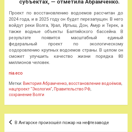
субъектах, — отметила Абрамченко.
Проект по восстановлению водоемов рассчитан до
2024 года, и в 2025 году он будет перезапущен. В него
войдут реки Волга, Урал, Иртыш, Дон, Амур и Терек, а
также водные объекты Балтийского бассейна. В
результате появится масштабный единый
федеральный проект по экологическому
оздоровлению крупных водоемов страны. В целом он
сможет улучшить качество жизни порядка 80
миллионов человек.
nia.eco
Метки:
Виктория Абрамченко
,
восстановление водоёмов
,
нацпроект "Экология"
,
Правительство РФ
,
сохранение Волги
Навигация
В Ангарске произошёл пожар на нефтезаводе
по