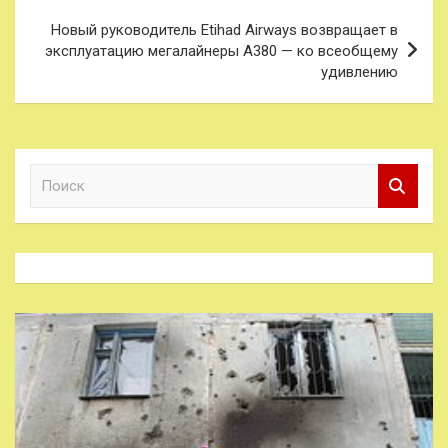
записям
Новый руководитель Etihad Airways возвращает в
эксплуатацию мегалайнеры A380 — ко всеобщему
удивлению
П
о
и
с
к