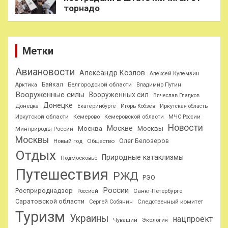
торнадо
Метки
Авиановости
Александр Козлов
Алексей Кулемзин
Байкал
Белгородской области
Арктика
Владимир Путин
Вооруженные силы
Вооруженных сил
Вячеслав Гладков
Донецке
Донецка
Екатеринбурге
Игорь Кобзев
Иркутская область
Иркутской области
Кемерово
Кемеровской области
МЧС России
Новости
Москве
Москва
Москвы
Минприроды России
Москвы
Олег Белозеров
Общество
Новый год
Отдых
Природные катаклизмы
Подмосковье
Путешествия
РЖД
РЭО
России
Росприроднадзор
Санкт-Петербурге
Россией
Саратовской области
Следственный комитет
Сергей Собянин
Туризм
Украины
нацпроект
Чувашии
Экология