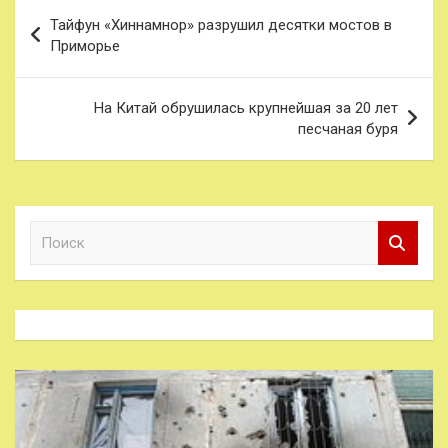
Навигация
Тайфун «Хиннамнор» разрушил десятки мостов в
по
Приморье
записям
На Китай обрушилась крупнейшая за 20 лет
песчаная буря
П
о
и
с
к