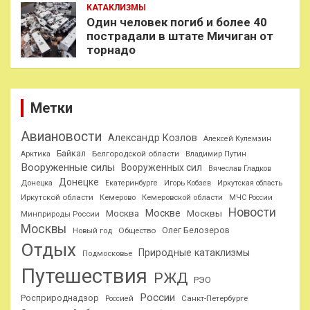
КАТАКЛИЗМЫ
Один человек погиб и более 40
пострадали в штате Мичиган от
торнадо
Метки
Авиановости
Александр Козлов
Алексей Кулемзин
Байкал
Белгородской области
Арктика
Владимир Путин
Вооруженные силы
Вооруженных сил
Вячеслав Гладков
Донецке
Донецка
Екатеринбурге
Игорь Кобзев
Иркутская область
Иркутской области
Кемерово
Кемеровской области
МЧС России
Новости
Москве
Москва
Москвы
Минприроды России
Москвы
Олег Белозеров
Общество
Новый год
Отдых
Природные катаклизмы
Подмосковье
Путешествия
РЖД
РЭО
России
Росприроднадзор
Санкт-Петербурге
Россией