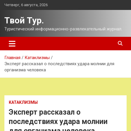
Перейти
Четверг, 6 августа, 2026
к
содержимому
Твой Тур.
Туристический информационно-развлекательный журнал.
Главная
Катаклизмы
Эксперт рассказал о последствиях удара молнии для
организма человека
КАТАКЛИЗМЫ
Эксперт рассказал о
последствиях удара молнии
для организма человека