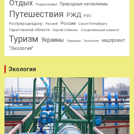
Отдых
Природные катаклизмы
Подмосковье
Путешествия
РЖД
РЭО
России
Росприроднадзор
Санкт-Петербурге
Россией
Саратовской области
Следственный комитет
Сергей Собянин
Туризм
Украины
нацпроект
Чувашии
Экология
"Экология"
Экология