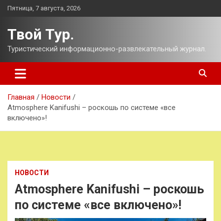
Перейти
Пятница, 7 августа, 2026
к
содержимому
Твой Тур.
Туристический информационно-развлекательный журнал.
Главная
Новости
Atmosphere Kanifushi – роскошь по системе «все
включено»!
НОВОСТИ
Atmosphere Kanifushi – роскошь
по системе «все включено»!