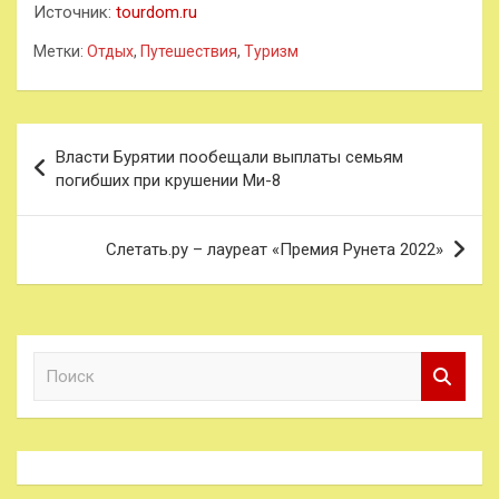
Источник:
tourdom.ru
Метки:
Отдых
,
Путешествия
,
Туризм
Навигация
Власти Бурятии пообещали выплаты семьям
по
погибших при крушении Ми-8
записям
Слетать.ру – лауреат «Премия Рунета 2022»
П
о
и
с
к