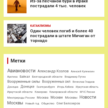
Из-за песчаной бури в Ираке
пострадали 4 тыс. человек
КАТАКЛИЗМЫ
Один человек погиб и более 40
пострадали в штате Мичиган от
торнадо
Метки
Авиановости
Александр Козлов
Алексей Кулемзин
Байкал
Белгородской области
Арктика
Владимир Путин
Вооруженные силы
Вооруженных сил
Вячеслав Гладков
Донецке
Донецка
Екатеринбурге
Игорь Кобзев
Иркутская область
Иркутской области
Кемерово
Кемеровской области
МЧС России
Новости
Москве
Москва
Москвы
Минприроды России
Москвы
Олег Белозеров
Общество
Новый год